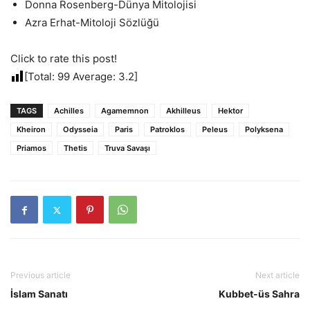
Donna Rosenberg-Dünya Mitolojisi
Azra Erhat-Mitoloji Sözlüğü
Click to rate this post!
[Total:
99
Average:
3.2
]
TAGS
Achilles
Agamemnon
Akhilleus
Hektor
Kheiron
Odysseia
Paris
Patroklos
Peleus
Polyksena
Priamos
Thetis
Truva Savaşı
Previous article
Next article
İslam Sanatı
Kubbet-üs Sahra