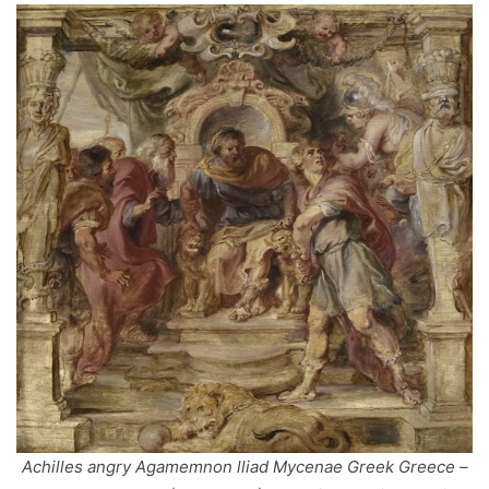
Achilles angry Agamemnon lliad Mycenae Greek Greece –