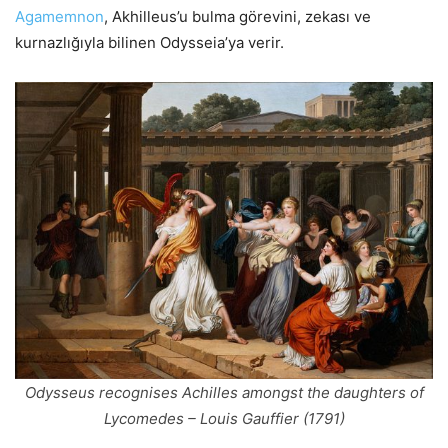
Agamemnon
, Akhilleus’u bulma görevini, zekası ve
kurnazlığıyla bilinen Odysseia’ya verir.
Odysseus recognises Achilles amongst the daughters of
Lycomedes – Louis Gauffier (1791)