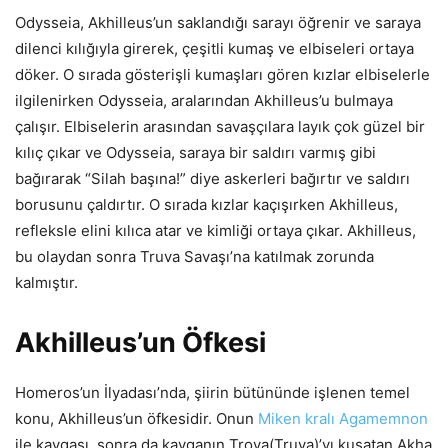
Odysseia, Akhilleus’un saklandığı sarayı öğrenir ve saraya
dilenci kılığıyla girerek, çeşitli kumaş ve elbiseleri ortaya
döker. O sırada gösterişli kumaşları gören kızlar elbiselerle
ilgilenirken Odysseia, aralarından Akhilleus’u bulmaya
çalışır. Elbiselerin arasından savaşçılara layık çok güzel bir
kılıç çıkar ve Odysseia, saraya bir saldırı varmış gibi
bağırarak “Silah başına!” diye askerleri bağırtır ve saldırı
borusunu çaldırtır. O sırada kızlar kaçışırken Akhilleus,
refleksle elini kılıca atar ve kimliği ortaya çıkar. Akhilleus,
bu olaydan sonra Truva Savaşı’na katılmak zorunda
kalmıştır.
Akhilleus’un Öfkesi
Homeros’un İlyadası’nda, şiirin bütününde işlenen temel
konu, Akhilleus’un öfkesidir. Onun
Miken kralı Agamemnon
ile kavgası, sonra da kavganın Troya(Truva)’yı kuşatan Akha