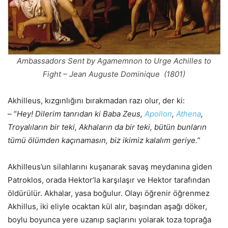
Ambassadors Sent by Agamemnon to Urge Achilles to
Fight – Jean Auguste Dominique (1801)
Akhilleus, kızgınlığını bırakmadan razı olur, der ki:
– “
Hey! Dilerim tanrıdan ki Baba Zeus,
Apollon
,
Athena
,
Troyalıların bir teki, Akhaların da bir teki, bütün bunların
tümü ölümden kaçınamasın, biz ikimiz kalalım geriye.”
Akhilleus’un silahlarını kuşanarak savaş meydanına giden
Patroklos, orada Hektor’la karşılaşır ve Hektor tarafından
öldürülür. Akhalar, yasa boğulur. Olayı öğrenir öğrenmez
Akhillus, iki eliyle ocaktan kül alır, başından aşağı döker,
boylu boyunca yere uzanıp saçlarını yolarak toza toprağa