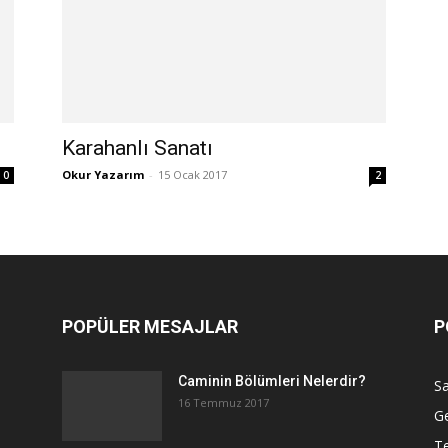
Karahanlı Sanatı
Okur Yazarım
-
15 Ocak 2017
0
2
POPÜLER MESAJLAR
P
Caminin Bölümleri Nelerdir?
Sa
16 Temmuz 2017
G
Te