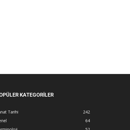
OPÜLER KATEGORİLER
nat Tarihi
242
enel
64
rminoloji
52