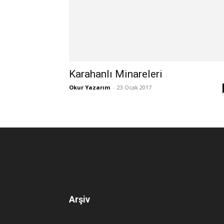
Karahanlı Minareleri
Okur Yazarım
-
23 Ocak 2017
Arşiv