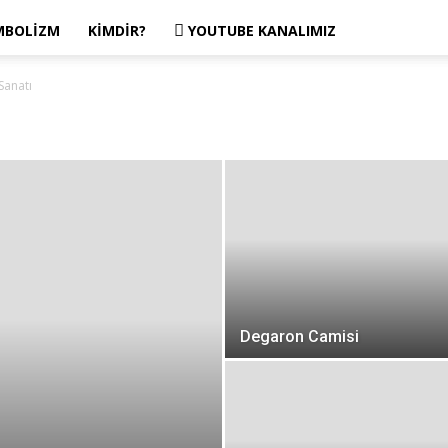
MBOLIZM
KIMDIR?
YOUTUBE KANALIMIZ
Sanatı
Degaron Camisi