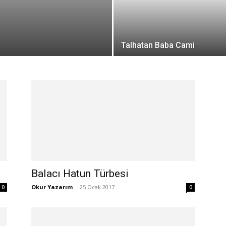
Talhatan Baba Cami
Balacı Hatun Türbesi
Okur Yazarım
-
25 Ocak 2017
0
0