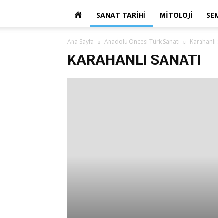
OKUR
SANAT TARIHI
MITOLOJI
SE
YAZARIM
Ana Sayfa
Anadolu Öncesi Türk Sanatı
Karahanlı 
KARAHANLI SANATI