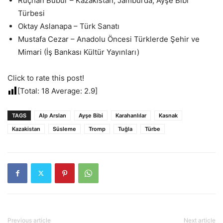
Rüçhan Bubur – Kazakistan, Jambul’da, Ayşe Bibi
Türbesi
Oktay Aslanapa – Türk Sanatı
Mustafa Cezar – Anadolu Öncesi Türklerde Şehir ve
Mimari (İş Bankası Kültür Yayınları)
Click to rate this post!
[Total:
18
Average:
2.9
]
TAGS
Alp Arslan
Ayşe Bibi
Karahanlılar
Kasnak
Kazakistan
Süsleme
Tromp
Tuğla
Türbe
Previous article
Next article