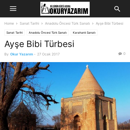
Home
Sanat Tarihi
Anadolu Öncesi Türk Sanatı
Ayşe Bibi Türbesi
Sanat Tarihi
Anadolu Öncesi Türk Sanatı
Karahanlı Sanatı
Ayşe Bibi Türbesi
0
By
Okur Yazarım
-
27 Ocak 2017