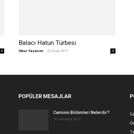
Balacı Hatun Türbesi
Okur Yazarım
-
25 Ocak 2017
0
0
POPÜLER MESAJLAR
P
Caminin Bölümleri Nelerdir?
Sa
16 Temmuz 2017
G
Te