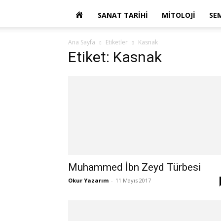
OKUR
SANAT TARIHI
MITOLOJI
SE
YAZARIM
Ana Sayfa
Etiketler
Kasnak
Etiket: Kasnak
Muhammed İbn Zeyd Türbesi
Okur Yazarım
-
11 Mayıs 2017