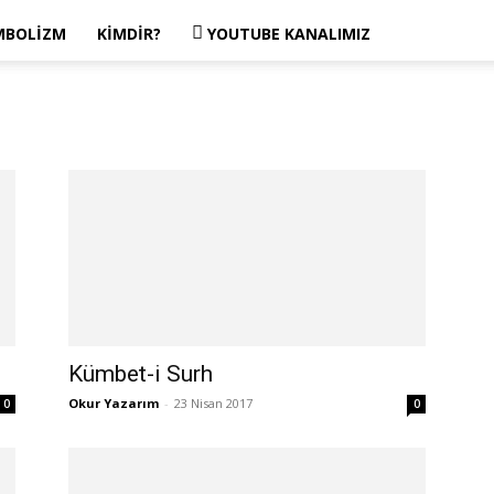
MBOLIZM
KIMDIR?
YOUTUBE KANALIMIZ
Kümbet-i Surh
Okur Yazarım
-
23 Nisan 2017
0
0