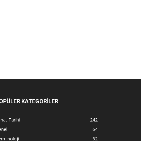
OPÜLER KATEGORİLER
nat Tarihi
242
enel
64
rminoloji
52