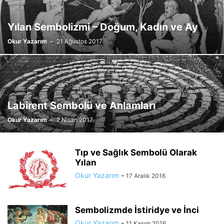
Yılan Sembolizmi – Doğum, Kadın ve Ay
Okur Yazarım
-
21 Ağustos 2017
Labirent Sembolü ve Anlamları
Okur Yazarım
-
2 Nisan 2017
Tıp ve Sağlık Sembolü Olarak
Yılan
Okur Yazarım
-
17 Aralık 2016
Sembolizmde İstiridye ve İnci
Okur Yazarım
-
11 Kasım 2016