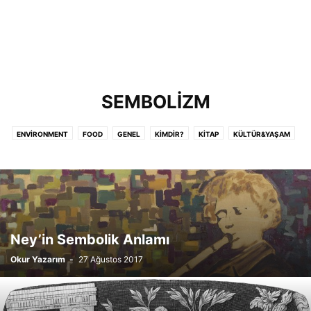
SEMBOLIZM
ENVIRONMENT
FOOD
GENEL
KIMDIR?
KITAP
KÜLTÜR&YAŞAM
MITOLOJI
SANAT TARIHI
SEMBOLIZM
Ney’in Sembolik Anlamı
Okur Yazarım
-
27 Ağustos 2017