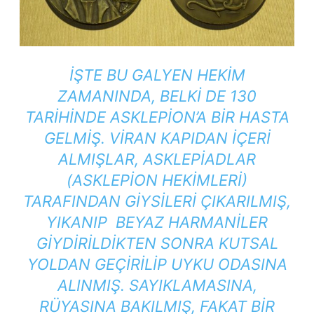
İŞTE BU GALYEN HEKIM
ZAMANINDA, BELKI DE 130
TARIHINDE ASKLEPION’A BIR HASTA
GELMIŞ. VIRAN KAPIDAN IÇERI
ALMIŞLAR, ASKLEPIADLAR
(ASKLEPION HEKIMLERI)
TARAFINDAN GIYSILERI ÇIKARILMIŞ,
YIKANIP BEYAZ HARMANILER
GIYDIRILDIKTEN SONRA KUTSAL
YOLDAN GEÇIRILIP UYKU ODASINA
ALINMIŞ. SAYIKLAMASINA,
RÜYASINA BAKILMIŞ, FAKAT BIR