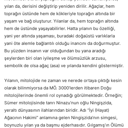
yılan da, derisini değiştirip yeniden dirilir. Ağaçlar, hem
toprağın üstünde hem de kökleriyle toprağın altında bir
yaşam ve bağ oluşturur. Yılanlar da, hem toprağın altında
hem de üstünde yaşayabilirler. Hatta yılanın bu özelliği,
yani yer altında yaşaması, buradaki doğaüstü varlıklarla
yani öte alemle bağlantılı olduğu inancını da doğurmuştur.
Bu yüzden insanın var olduğundan bu yana aradığı
şeylerden biri olan iyileşme ve ölümsüzlük arzusu,
sembolik de olsa ağaç (asa) ve yılanda kendini göstermiştir.
Yılanın, mitolojide ne zaman ve nerede ortaya çıktığı kesin
olarak bilinmiyorsa da MÖ. 3000’lerden itibaren Doğu
mitolojilerinde önemli rol oynadığı görülmektedir. Örneğin;
Sümer mitolojisinde tanrı Ninazu’nun oğlu Ningişzida,
yeraltı dünyasının ilahlarından biridir. Adı “İyi (Hayat)
Ağacının Hakimi” anlamına gelen Ningişzida’nın simgesi,
boynuzlu yılan ya da başmu ejderhasıdır. Gılgamış’ın Ölümü