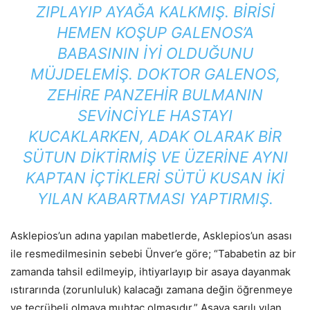
ZIPLAYIP AYAĞA KALKMIŞ. BIRISI
HEMEN KOŞUP GALENOS’A
BABASININ IYI OLDUĞUNU
MÜJDELEMIŞ. DOKTOR GALENOS,
ZEHIRE PANZEHIR BULMANIN
SEVINCIYLE HASTAYI
KUCAKLARKEN, ADAK OLARAK BIR
SÜTUN DIKTIRMIŞ VE ÜZERINE AYNI
KAPTAN IÇTIKLERI SÜTÜ KUSAN IKI
YILAN KABARTMASI YAPTIRMIŞ.
Asklepios’un adına yapılan mabetlerde, Asklepios’un asası
ile resmedilmesinin sebebi Ünver’e göre; “Tababetin az bir
zamanda tahsil edilmeyip, ihtiyarlayıp bir asaya dayanmak
ıstırarında (zorunluluk) kalacağı zamana değin öğrenmeye
ve tecrübeli olmaya muhtaç olmasıdır.” Asaya sarılı yılan