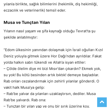
yılanla birlikte, sağlık bilimlerini (hekimlik, diş hekimliği,
eczacılık ve veterinerlik) temsil eder.
Musa ve Tunçtan Yılan
Yılanın nasıl yaşam ve şifa kaynağı olduğu Tevrat’ta şu
şekilde anlatılmıştır:
“Edom ülkesinin yanından dolaşmak için İsrail oğulları Kızıl
Deniz yoluyla gitmek üzere Hor Dağı’ndan ayrıldılar. Fakat
yolda halkın sabrı tükendi ve Allah’a isyan ettiler:
– Çölde ölelim diye mi bizi Mısır’dan çıkardın? Ekmek yok,
su yok! Bu kötü besinden artık bıktık! demeye başladılar.
Rab onları cezalandırmak için zehirli yılanlar gönderdi. O
vakit halk Musa’ya gelip:
– Rab’be yalvar da yılanları uzaklaştırsın, dediler. Musa
Rab’be yalvardı. Rab ona:
– Tunçtan bir yılan yap ve onu bir sırık üzerine koy.