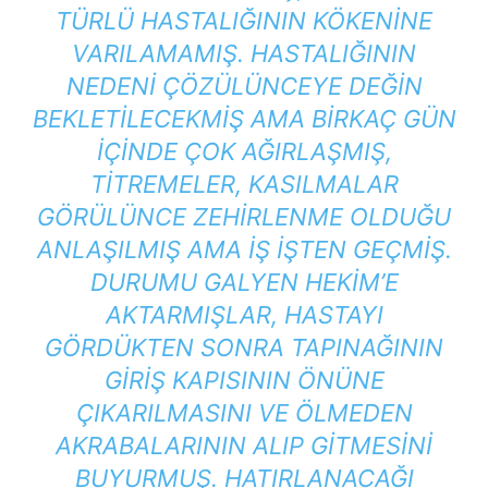
TÜRLÜ HASTALIĞININ KÖKENINE
VARILAMAMIŞ. HASTALIĞININ
NEDENI ÇÖZÜLÜNCEYE DEĞIN
BEKLETILECEKMIŞ AMA BIRKAÇ GÜN
IÇINDE ÇOK AĞIRLAŞMIŞ,
TITREMELER, KASILMALAR
GÖRÜLÜNCE ZEHIRLENME OLDUĞU
ANLAŞILMIŞ AMA IŞ IŞTEN GEÇMIŞ.
DURUMU GALYEN HEKIM’E
AKTARMIŞLAR, HASTAYI
GÖRDÜKTEN SONRA TAPINAĞININ
GIRIŞ KAPISININ ÖNÜNE
ÇIKARILMASINI VE ÖLMEDEN
AKRABALARININ ALIP GITMESINI
BUYURMUŞ. HATIRLANACAĞI