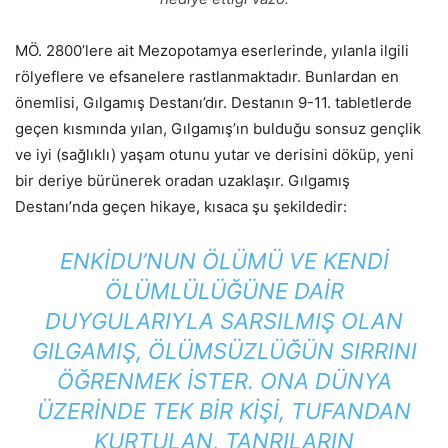
MÖ. 2800’lere ait Mezopotamya eserlerinde, yılanla ilgili
rölyeflere ve efsanelere rastlanmaktadır. Bunlardan en
önemlisi, Gılgamış Destanı’dır. Destanın 9-11. tabletlerde
geçen kısmında yılan, Gılgamış’ın bulduğu sonsuz gençlik
ve iyi (sağlıklı) yaşam otunu yutar ve derisini döküp, yeni
bir deriye bürünerek oradan uzaklaşır. Gılgamış
Destanı’nda geçen hikaye, kısaca şu şekildedir:
ENKIDU’NUN ÖLÜMÜ VE KENDI
ÖLÜMLÜLÜĞÜNE DAIR
DUYGULARIYLA SARSILMIŞ OLAN
GILGAMIŞ, ÖLÜMSÜZLÜĞÜN SIRRINI
ÖĞRENMEK ISTER. ONA DÜNYA
ÜZERINDE TEK BIR KIŞI, TUFANDAN
KURTULAN, TANRILARIN