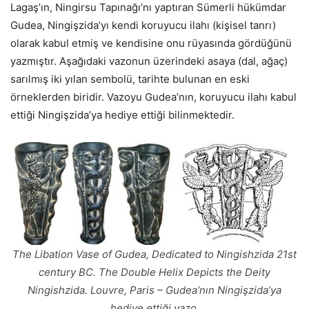
Lagaş’ın, Ningirsu Tapınağı’nı yaptıran Sümerli hükümdar
Gudea, Ningişzida’yı kendi koruyucu ilahı (kişisel tanrı)
olarak kabul etmiş ve kendisine onu rüyasında gördüğünü
yazmıştır. Aşağıdaki vazonun üzerindeki asaya (dal, ağaç)
sarılmış iki yılan sembolü, tarihte bulunan en eski
örneklerden biridir. Vazoyu Gudea’nın, koruyucu ilahı kabul
ettiği Ningişzida’ya hediye ettiği bilinmektedir.
The Libation Vase of Gudea, Dedicated to Ningishzida 21st
century BC. The Double Helix Depicts the Deity
Ningishzida. Louvre, Paris – Gudea’nın Ningişzida’ya
hediye ettiği vazo.