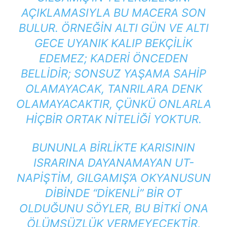
AÇIKLAMASIYLA BU MACERA SON
BULUR. ÖRNEĞIN ALTI GÜN VE ALTI
GECE UYANIK KALIP BEKÇILIK
EDEMEZ; KADERI ÖNCEDEN
BELLIDIR; SONSUZ YAŞAMA SAHIP
OLAMAYACAK, TANRILARA DENK
OLAMAYACAKTIR, ÇÜNKÜ ONLARLA
HIÇBIR ORTAK NITELIĞI YOKTUR.
BUNUNLA BIRLIKTE KARISININ
ISRARINA DAYANAMAYAN UT-
NAPIŞTIM, GILGAMIŞ’A OKYANUSUN
DIBINDE “DIKENLI” BIR OT
OLDUĞUNU SÖYLER, BU BITKI ONA
ÖLÜMSÜZLÜK VERMEYECEKTIR,