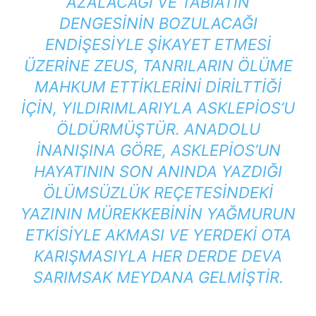
AZALACAĞI VE TABIATIN
DENGESININ BOZULACAĞI
ENDIŞESIYLE ŞIKAYET ETMESI
ÜZERINE ZEUS, TANRILARIN ÖLÜME
MAHKUM ETTIKLERINI DIRILTTIĞI
IÇIN, YILDIRIMLARIYLA ASKLEPIOS’U
ÖLDÜRMÜŞTÜR. ANADOLU
INANIŞINA GÖRE, ASKLEPIOS’UN
HAYATININ SON ANINDA YAZDIĞI
ÖLÜMSÜZLÜK REÇETESINDEKI
YAZININ MÜREKKEBININ YAĞMURUN
ETKISIYLE AKMASI VE YERDEKI OTA
KARIŞMASIYLA HER DERDE DEVA
SARIMSAK
MEYDANA GELMIŞTIR.