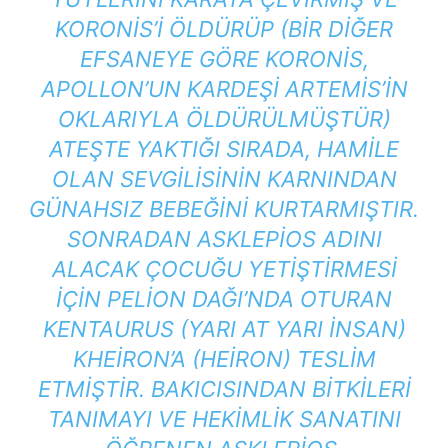
KORONIS’I ÖLDÜRÜP (BIR DIĞER
EFSANEYE GÖRE KORONIS,
APOLLON’UN KARDEŞI ARTEMIS’IN
OKLARIYLA ÖLDÜRÜLMÜŞTÜR)
ATEŞTE YAKTIĞI SIRADA, HAMILE
OLAN SEVGILISININ KARNINDAN
GÜNAHSIZ BEBEĞINI KURTARMIŞTIR.
SONRADAN ASKLEPIOS ADINI
ALACAK ÇOCUĞU YETIŞTIRMESI
IÇIN PELION DAĞI’NDA OTURAN
KENTAURUS (YARI AT YARI INSAN)
KHEIRON’A (HEIRON) TESLIM
ETMIŞTIR. BAKICISINDAN BITKILERI
TANIMAYI VE HEKIMLIK SANATINI