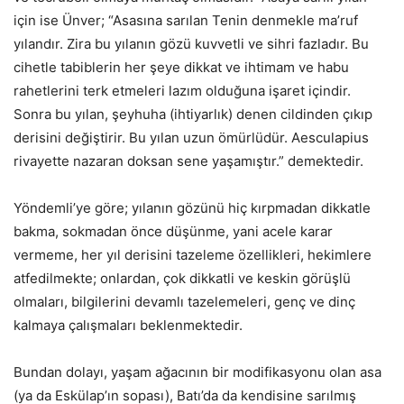
için ise Ünver; “Asasına sarılan Tenin denmekle ma’ruf
yılandır. Zira bu yılanın gözü kuvvetli ve sihri fazladır. Bu
cihetle tabiblerin her şeye dikkat ve ihtimam ve habu
rahetlerini terk etmeleri lazım olduğuna işaret içindir.
Sonra bu yılan, şeyhuha (ihtiyarlık) denen cildinden çıkıp
derisini değiştirir. Bu yılan uzun ömürlüdür. Aesculapius
rivayette nazaran doksan sene yaşamıştır.” demektedir.
Yöndemli’ye göre; yılanın gözünü hiç kırpmadan dikkatle
bakma, sokmadan önce düşünme, yani acele karar
vermeme, her yıl derisini tazeleme özellikleri, hekimlere
atfedilmekte; onlardan, çok dikkatli ve keskin görüşlü
olmaları, bilgilerini devamlı tazelemeleri, genç ve dinç
kalmaya çalışmaları beklenmektedir.
Bundan dolayı, yaşam ağacının bir modifikasyonu olan asa
(ya da Eskülap’ın sopası), Batı’da da kendisine sarılmış