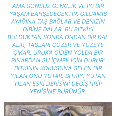
AMA SONSUZ GENÇLIK VE IYI BIR
YAŞAM BAHŞEDECEKTIR. GILGAMIŞ
AYAĞINA TAŞ BAĞLAR VE DENIZIN
DIBINE DALAR. BU BITKIYI
BULDUKTAN SONRA ONDAN BIR DAL
ALIR, TAŞLARI ÇÖZER VE YÜZEYE
ÇIKAR. URUK’A GIDEN YOLDA BIR
PINARDAN SU IÇMEK IÇIN DURUR;
BITKININ KOKUSUNA GELEN BIR
YILAN ONU YUTAR. BITKIYI YUTAN
YILAN ESKI DERISINI DEĞIŞTIRIP
YENISINE BÜRÜNÜR.