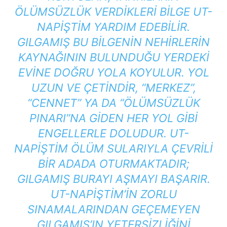
ÖLÜMSÜZLÜK VERDIKLERI BILGE UT-
NAPIŞTIM YARDIM EDEBILIR.
GILGAMIŞ BU BILGENIN NEHIRLERIN
KAYNAĞININ BULUNDUĞU YERDEKI
EVINE DOĞRU YOLA KOYULUR. YOL
UZUN VE ÇETINDIR, “MERKEZ”,
“CENNET” YA DA “ÖLÜMSÜZLÜK
PINARI”NA GIDEN HER YOL GIBI
ENGELLERLE DOLUDUR. UT-
NAPIŞTIM ÖLÜM SULARIYLA ÇEVRILI
BIR ADADA OTURMAKTADIR;
GILGAMIŞ BURAYI AŞMAYI BAŞARIR.
UT-NAPIŞTIM’IN ZORLU
SINAMALARINDAN GEÇEMEYEN
GILGAMIŞ’IN YETERSIZLIĞINI