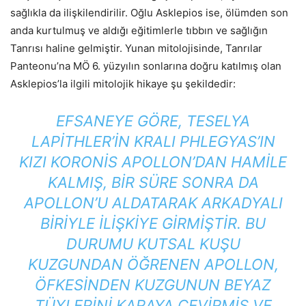
sağlıkla da ilişkilendirilir. Oğlu Asklepios ise, ölümden son
anda kurtulmuş ve aldığı eğitimlerle tıbbın ve sağlığın
Tanrısı haline gelmiştir. Yunan mitolojisinde, Tanrılar
Panteonu’na MÖ 6. yüzyılın sonlarına doğru katılmış olan
Asklepios’la ilgili mitolojik hikaye şu şekildedir:
EFSANEYE GÖRE, TESELYA
LAPITHLER’IN KRALI PHLEGYAS’IN
KIZI KORONIS APOLLON’DAN HAMILE
KALMIŞ, BIR SÜRE SONRA DA
APOLLON’U ALDATARAK ARKADYALI
BIRIYLE ILIŞKIYE GIRMIŞTIR. BU
DURUMU KUTSAL KUŞU
KUZGUNDAN ÖĞRENEN APOLLON,
ÖFKESINDEN KUZGUNUN BEYAZ
TÜYLERINI KARAYA ÇEVIRMIŞ VE