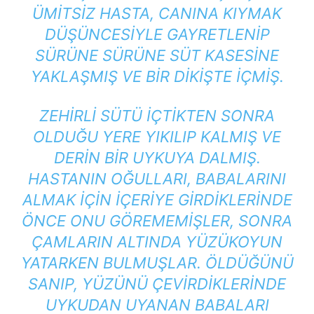
ÜMITSIZ HASTA, CANINA KIYMAK
DÜŞÜNCESIYLE GAYRETLENIP
SÜRÜNE SÜRÜNE SÜT KASESINE
YAKLAŞMIŞ VE BIR DIKIŞTE IÇMIŞ.
ZEHIRLI SÜTÜ IÇTIKTEN SONRA
OLDUĞU YERE YIKILIP KALMIŞ VE
DERIN BIR UYKUYA DALMIŞ.
HASTANIN OĞULLARI, BABALARINI
ALMAK IÇIN IÇERIYE GIRDIKLERINDE
ÖNCE ONU GÖREMEMIŞLER, SONRA
ÇAMLARIN ALTINDA YÜZÜKOYUN
YATARKEN BULMUŞLAR. ÖLDÜĞÜNÜ
SANIP, YÜZÜNÜ ÇEVIRDIKLERINDE
UYKUDAN UYANAN BABALARI