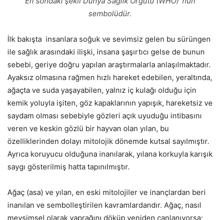
En sondaki şekil Dünya Sağlık Örgütü (WHO) ‘nün
sembolüdür.
İlk bakışta insanlara soğuk ve sevimsiz gelen bu sürüngen
ile sağlık arasındaki ilişki, insana şaşırtıcı gelse de bunun
sebebi, geriye doğru yapılan araştırmalarla anlaşılmaktadır.
Ayaksız olmasına rağmen hızlı hareket edebilen, yeraltında,
ağaçta ve suda yaşayabilen, yalnız iç kulağı olduğu için
kemik yoluyla işiten, göz kapaklarının yapışık, hareketsiz ve
saydam olması sebebiyle gözleri açık uyuduğu intibasını
veren ve keskin gözlü bir hayvan olan yılan, bu
özelliklerinden dolayı mitolojik dönemde kutsal sayılmıştır.
Ayrıca koruyucu olduğuna inanılarak, yılana korkuyla karışık
saygı gösterilmiş hatta tapınılmıştır.
Ağaç (asa) ve yılan, en eski mitolojiler ve inançlardan beri
inanılan ve sembolleştirilen kavramlardandır. Ağaç, nasıl
mevsimsel olarak yaprağını döküp yeniden canlanıyorsa;