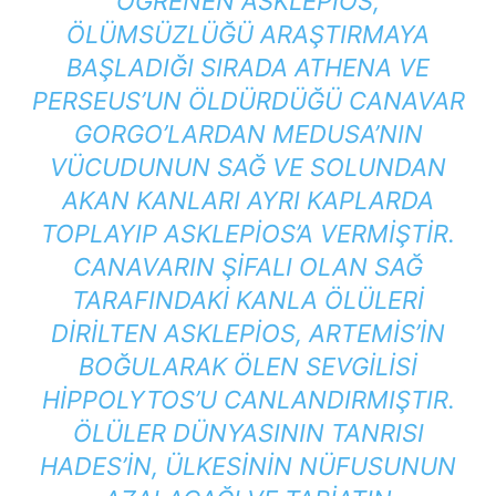
ÖĞRENEN ASKLEPIOS,
ÖLÜMSÜZLÜĞÜ ARAŞTIRMAYA
BAŞLADIĞI SIRADA ATHENA VE
PERSEUS’UN ÖLDÜRDÜĞÜ CANAVAR
GORGO’LARDAN MEDUSA’NIN
VÜCUDUNUN SAĞ VE SOLUNDAN
AKAN KANLARI AYRI KAPLARDA
TOPLAYIP ASKLEPIOS’A VERMIŞTIR.
CANAVARIN ŞIFALI OLAN SAĞ
TARAFINDAKI KANLA ÖLÜLERI
DIRILTEN ASKLEPIOS, ARTEMIS’IN
BOĞULARAK ÖLEN SEVGILISI
HIPPOLYTOS’U CANLANDIRMIŞTIR.
ÖLÜLER DÜNYASININ TANRISI
HADES’IN, ÜLKESININ NÜFUSUNUN