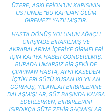
ÜZERE, ASKLEPION’UN KAPISININ
ÜSTÜNDE “BU KAPIDAN ÖLÜM
GIREMEZ” YAZILMIŞTIR.
HASTA DÖNÜŞ YOLUNUN AĞAÇLI
GIRIŞINDE BIRAKILMIŞ VE
AKRABALARINA IÇERIYE GIRMELERI
IÇIN KAPIYA HABER GÖNDERILMIŞ.
BURADA UMARSIZ BIR ŞEKILDE
ÇIRPINAN HASTA, AYNI KASEDEN
IÇTIKLERI SÜTÜ KUSAN IKI YILAN
GÖRMÜŞ, YILANLAR BIRBIRLERINE
DALAŞMIŞLAR, SÜT BAŞINDA KAVGA
EDERLERKEN, BIRBIRLERINI
ISIRDIKÇA SÜTE ZEHIR SAÇMIŞLAR.