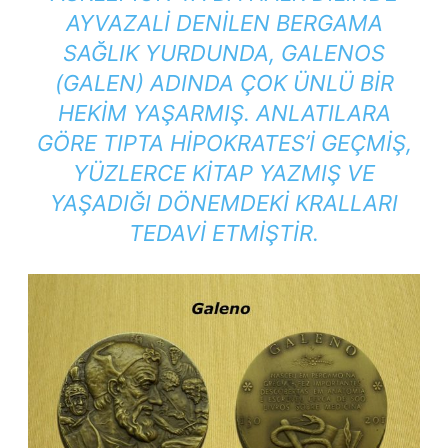
AYVAZALI DENILEN BERGAMA
SAĞLIK YURDUNDA, GALENOS
(GALEN) ADINDA ÇOK ÜNLÜ BIR
HEKIM YAŞARMIŞ. ANLATILARA
GÖRE TIPTA HIPOKRATES’I GEÇMIŞ,
YÜZLERCE KITAP YAZMIŞ VE
YAŞADIĞI DÖNEMDEKI KRALLARI
TEDAVI ETMIŞTIR.