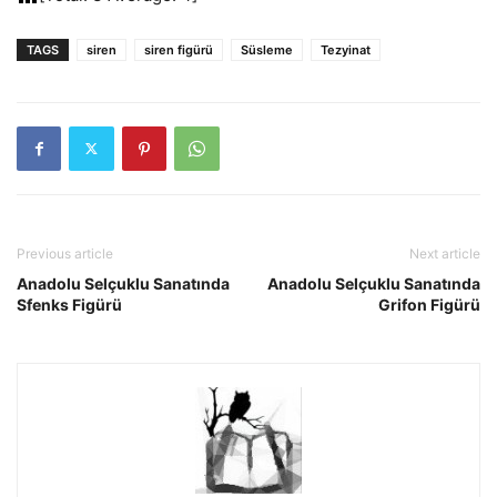
TAGS
siren
siren figürü
Süsleme
Tezyinat
Previous article
Next article
Anadolu Selçuklu Sanatında
Anadolu Selçuklu Sanatında
Sfenks Figürü
Grifon Figürü