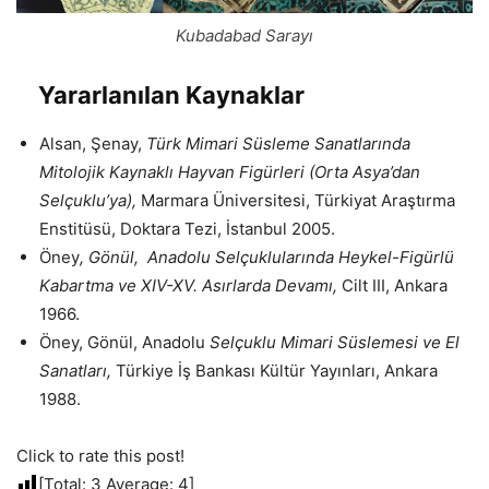
Kubadabad Sarayı
Yararlanılan Kaynaklar
Alsan, Şenay,
Türk Mimari Süsleme Sanatlarında
Mitolojik Kaynaklı Hayvan Figürleri (Orta Asya’dan
Selçuklu’ya),
Marmara Üniversitesi, Türkiyat Araştırma
Enstitüsü, Doktara Tezi, İstanbul 2005.
Öney
, Gönül, Anadolu Selçuklularında Heykel-Figürlü
Kabartma ve XIV-XV. Asırlarda Devamı,
Cilt III, Ankara
1966.
Öney, Gönül, Anadolu
Selçuklu Mimari Süslemesi ve El
Sanatları,
Türkiye İş Bankası Kültür Yayınları, Ankara
1988.
Click to rate this post!
[Total:
3
Average:
4
]