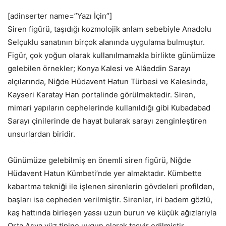
[adinserter name=”Yazı İçin”]
Siren figürü, taşıdığı kozmolojik anlam sebebiyle Anadolu
Selçuklu sanatının birçok alanında uygulama bulmuştur.
Figür, çok yoğun olarak kullanılmamakla birlikte günümüze
gelebilen örnekler; Konya Kalesi ve Alâeddin Sarayı
alçılarında, Niğde Hüdavent Hatun Türbesi ve Kalesinde,
Kayseri Karatay Han portalinde görülmektedir. Siren,
mimari yapıların cephelerinde kullanıldığı gibi Kubadabad
Sarayı çinilerinde de hayat bularak sarayı zenginleştiren
unsurlardan biridir.
Günümüze gelebilmiş en önemli siren figürü, Niğde
Hüdavent Hatun Kümbeti’nde yer almaktadır. Kümbette
kabartma tekniği ile işlenen sirenlerin gövdeleri profilden,
başları ise cepheden verilmiştir. Sirenler, iri badem gözlü,
kaş hattında birleşen yassı uzun burun ve küçük ağızlarıyla
Orta Asya yüz tipine uygun olarak tasvir edilmiştir.