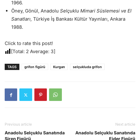
1966.
Öney, Gönül, Anadolu
Selçuklu Mimari Süslemesi ve El
Sanatları,
Türkiye İş Bankası Kültür Yayınları, Ankara
1988.
Click to rate this post!
[Total:
2
Average:
3
]
TAGS
grifon figürü
Kurgan
selçukluda grifon
Previous article
Next article
Anadolu Selçuklu Sanatında
Anadolu Selçuklu Sanatında
Siren Figürü
Ejder Figürü