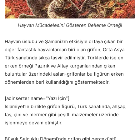
Hayvan Mücadelesini Gösteren Belleme Örneği
Hayvan üslubu ve Şamanizm etkisiyle ortaya çıkan bir
diğer fantastik hayvanlardan biri olan grifon, Orta Asya
Türk sanatında sıkça tasvir edilmiştir. Türklerde ise en
erken örneği Pazırık ve Altay kurganlarından çıkan
buluntular üzerindeki aslan-grifonlar bu figürün erken
dönemlerden beri kullanıldığını göstermektedir.
[adinserter name=”Yazı İçin”]
İslamiyet’le birlikte grifon figürü, Türk sanatında, ahşap,
taş, çini ve mermer gibi çeşitli malzemeler üzerinde
işlenmeye devam etmiştir.
Büyük Selçuklu Dönemi’nde grifon gibi gerçeküstü