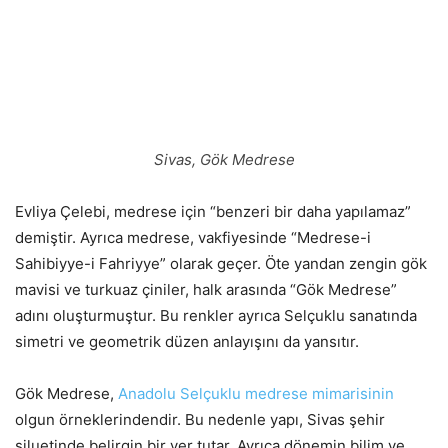
Sivas, Gök Medrese
Evliya Çelebi, medrese için “benzeri bir daha yapılamaz”
demiştir. Ayrıca medrese, vakfiyesinde “Medrese-i
Sahibiyye-i Fahriyye” olarak geçer. Öte yandan zengin gök
mavisi ve turkuaz çiniler, halk arasında “Gök Medrese”
adını oluşturmuştur. Bu renkler ayrıca Selçuklu sanatında
simetri ve geometrik düzen anlayışını da yansıtır.
Gök Medrese,
Anadolu Selçuklu medrese mimarisinin
olgun örneklerindendir. Bu nedenle yapı, Sivas şehir
siluetinde belirgin bir yer tutar. Ayrıca dönemin bilim ve