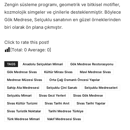
Zengin süsleme programı, geometrik ve bitkisel motifler,
kozmolojik simgeler ve çinilerle desteklenmiştir. Böylece
Gök Medrese, Selçuklu sanatının en güzel örneklerinden
biri olarak ön plana çıkmıştır.
Click to rate this post!
[Total:
0
Average:
0
]
TAGS
Anadolu Selçukları Mimari
Gök Medrese Restorasyonu
Gök Medrese Sivas
Kültür Mirası Sivas
Mavi Medrese Sivas
Medrese Müzesi Sivas
Orta Çağ Osmanlı Öncesi Yapılar
Sahip Ata Medresesi
Selçuklu Çini Sanatı
Selçuklu Medreseleri
Selçuklu Mimari
Sivas Gezi Yerleri
Sivas Gök Medrese
Sivas Kültür Turizmi
Sivas Tarihi Anıt
Sivas Tarihi Yapılar
Sivas Turistik Noktalar
Tarihi Medrese Türkiye
Türk Medrese Mimari
Vakıf Medresesi Sivas