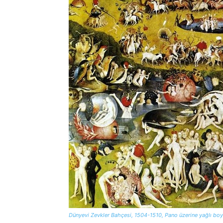
Dünyevi Zevkler Bahçesi, 1504-1510, Pano üzerine yağlı bo