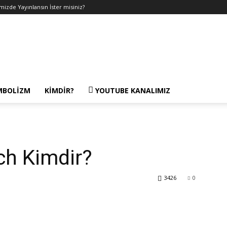
emizde Yayınlansın İster misiniz?
MBOLIZM
KIMDIR?
YOUTUBE KANALIMIZ
h Kimdir?
3426
0