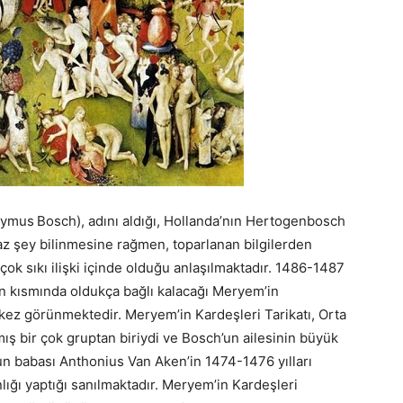
nymus
Bosch), adını aldığı, Hollanda’nın Hertogenbosch
 az şey bilinmesine rağmen, toparlanan bilgilerden
çok sıkı ilişki içinde olduğu anlaşılmaktadır. 1486-1487
an kısmında oldukça bağlı kalacağı Meryem’in
lk kez görünmektedir. Meryem’in Kardeşleri Tarikatı, Orta
ış bir çok gruptan biriydi ve Bosch’un ailesinin büyük
un babası Anthonius Van Aken’in 1474-1476 yılları
nlığı yaptığı sanılmaktadır. Meryem’in Kardeşleri