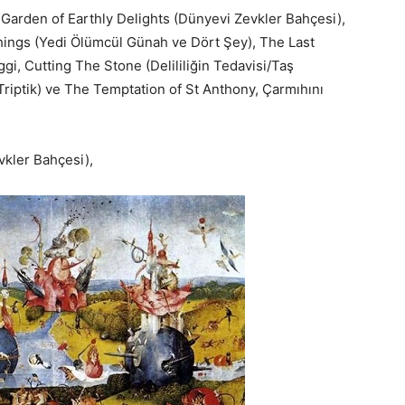
 Garden of Earthly Delights (Dünyevi Zevkler Bahçesi),
hings (Yedi Ölümcül Günah ve Dört Şey), The Last
i, Cutting The Stone (Delililiğin Tedavisi/Taş
riptik) ve The Temptation of St Anthony, Çarmıhını
vkler Bahçesi),