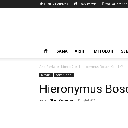
Gizlilik Politikası
Hakkımızda
Yazılarınız Sit
Okur
Yazarım
OKUR
SANAT TARIHI
MITOLOJI
SE
YAZARIM
Ana Sayfa
Kimdir?
Hieronymus Bosch Kimdir?
Kimdir?
Sanat Tarihi
Hieronymus Bosc
Yazar
Okur Yazarım
-
11 Eylül 2020