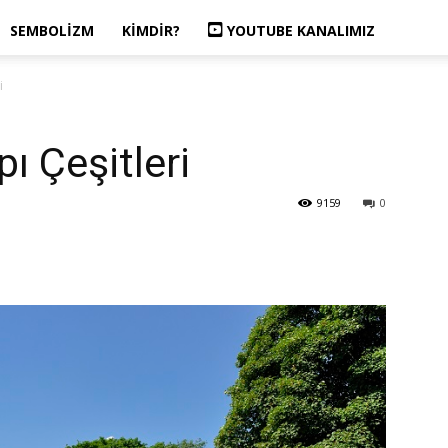
SEMBOLIZM
KIMDIR?
YOUTUBE KANALIMIZ
i
ı Çeşitleri
9159
0