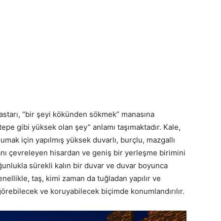
 mastarı, “bir şeyi kökünden sökmek” manasına
 “tepe gibi yüksek olan şey” anlamı taşımaktadır. Kale,
rumak için yapılmış yüksek duvarlı, burçlu, mazgallı
r alanı çevreleyen hisardan ve geniş bir yerleşme birimini
ğunlukla sürekli kalın bir duvar ve duvar boyunca
enellikle, taş, kimi zaman da tuğladan yapılır ve
i görebilecek ve koruyabilecek biçimde konumlandırılır.