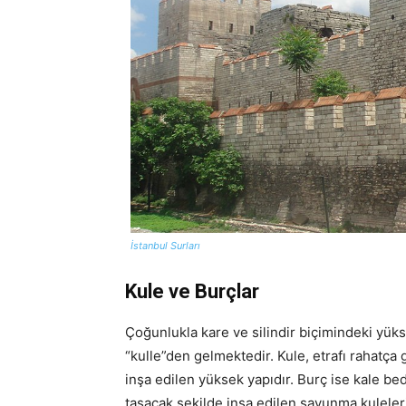
İstanbul Surları
Kule ve Burçlar
Çoğunlukla kare ve silindir biçimindeki yük
“kulle”den gelmektedir. Kule, etrafı rahatça 
inşa edilen yüksek yapıdır. Burç ise kale be
taşacak şekilde inşa edilen savunma kulelerid