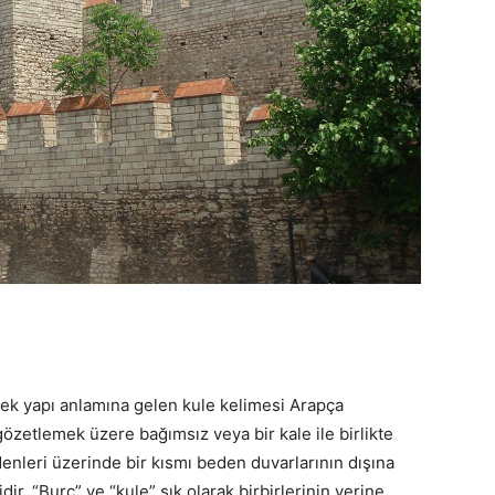
sek yapı anlamına gelen kule kelimesi Arapça
gözetlemek üzere bağımsız veya bir kale ile birlikte
denleri üzerinde bir kısmı beden duvarlarının dışına
ir. “Burç” ve “kule” sık olarak birbirlerinin yerine