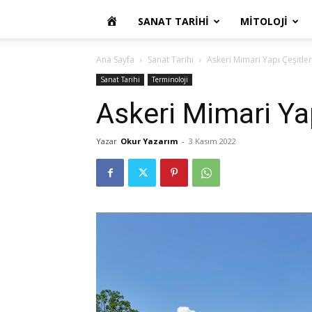
OKUR
SANAT TARIHI
MITOLOJI
YAZARIM
Ana Sayfa
Sanat Tarihi
Askeri Mimari Yapı Çeşitler
Sanat Tarihi
Terminoloji
Askeri Mimari Yap
Yazar
Okur Yazarım
-
3 Kasım 2022