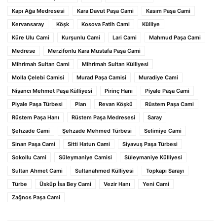
Kapı Ağa Medresesi
Kara Davut Paşa Cami
Kasım Paşa Cami
Kervansaray
Köşk
Kosova Fatih Cami
Külliye
Küre Ulu Cami
Kurşunlu Cami
Lari Cami
Mahmud Paşa Cami
Medrese
Merzifonlu Kara Mustafa Paşa Cami
Mihrimah Sultan Cami
Mihrimah Sultan Külliyesi
Molla Çelebi Camisi
Murad Paşa Camisi
Muradiye Cami
Nişancı Mehmet Paşa Külliyesi
Pirinç Hanı
Piyale Paşa Cami
Piyale Paşa Türbesi
Plan
Revan Köşkü
Rüstem Paşa Cami
Rüstem Paşa Hanı
Rüstem Paşa Medresesi
Saray
Şehzade Cami
Şehzade Mehmed Türbesi
Selimiye Cami
Sinan Paşa Cami
Sitti Hatun Cami
Siyavuş Paşa Türbesi
Sokollu Cami
Süleymaniye Camisi
Süleymaniye Külliyesi
Sultan Ahmet Cami
Sultanahmed Külliyesi
Topkapı Sarayı
Türbe
Üsküp İsa Bey Cami
Vezir Hanı
Yeni Cami
Zağnos Paşa Cami