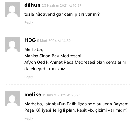
dilhun
25 Haziran 2021 At 10:37
tuzla hüdavendigar cami planı var mı?
Reply
HDG
9 Mart 2024 At 14:30
Merhaba;
Manisa Sinan Bey Medresesi
Afyon Gedik Ahmet Paşa Medresesi plan şemalarını
da ekleyebilir misiniz
Reply
melike
19 Kasım 2025 At 23:25
Merhaba, İstanbul’un Fatih ilçesinde bulunan Bayram
Paşa Külliyesi ile ilgili plan, kesit vb. çizimi var mıdır?
Reply