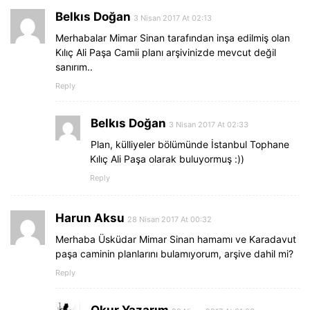
Belkıs Doğan
3 Nisan 2017 At 02:13
Merhabalar Mimar Sinan tarafından inşa edilmiş olan
Kılıç Ali Paşa Camii planı arşivinizde mevcut değil
sanırım..
Reply
Belkıs Doğan
3 Nisan 2017 At 02:33
Plan, külliyeler bölümünde İstanbul Tophane
Kılıç Ali Paşa olarak buluyormuş :))
Reply
Harun Aksu
28 Nisan 2017 At 00:32
Merhaba Üsküdar Mimar Sinan hamamı ve Karadavut
paşa caminin planlarını bulamıyorum, arşive dahil mi?
Reply