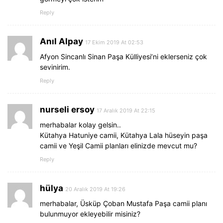
Reply
Anıl Alpay
17 Ekim 2019 At 02:53
Afyon Sincanlı Sinan Paşa Külliyesi’ni eklerseniz çok
sevinirim.
Reply
nurseli ersoy
17 Aralık 2019 At 22:15
merhabalar kolay gelsin..
Kütahya Hatuniye camii, Kütahya Lala hüseyin paşa
camii ve Yeşil Camii planları elinizde mevcut mu?
Reply
hülya
20 Aralık 2019 At 19:26
merhabalar, Üsküp Çoban Mustafa Paşa camii planı
bulunmuyor ekleyebilir misiniz?