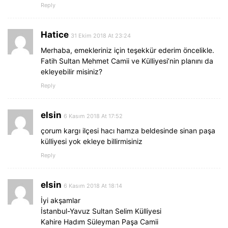
Reply
Hatice
31 Ekim 2018 At 23:24
Merhaba, emekleriniz için teşekkür ederim öncelikle.
Fatih Sultan Mehmet Camii ve Külliyesi’nin planını da
ekleyebilir misiniz?
Reply
elsin
6 Kasım 2018 At 17:52
çorum kargı ilçesi hacı hamza beldesinde sinan paşa
külliyesi yok ekleye billirmisiniz
Reply
elsin
6 Kasım 2018 At 18:14
İyi akşamlar
İstanbul-Yavuz Sultan Selim Külliyesi
Kahire Hadım Süleyman Paşa Camii