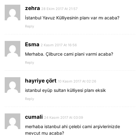
zehra
28 Ekim 2017 At 21:57
İstanbul Yavuz Külliyesinin planı var mı acaba?
Reply
Esma
2 Kasım 2017 At 16:56
Merhaba. Çilburce cami plani varmi acaba?
Reply
hayriye çört
10 Kasım 2017 At 02:26
istanbul eyüp sultan külliyesi planı eksik
Reply
cumali
24 Kasım 2017 At 03:09
merhaba istanbul ahi çelebi cami arşivlerinizde
mevcut mu acaba?