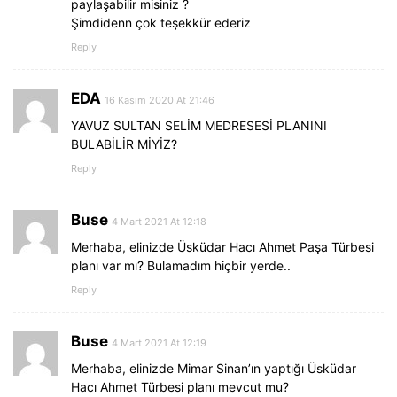
paylaşabilir misiniz ?
Şimdidenn çok teşekkür ederiz
Reply
EDA
16 Kasım 2020 At 21:46
YAVUZ SULTAN SELİM MEDRESESİ PLANINI
BULABİLİR MİYİZ?
Reply
Buse
4 Mart 2021 At 12:18
Merhaba, elinizde Üsküdar Hacı Ahmet Paşa Türbesi
planı var mı? Bulamadım hiçbir yerde..
Reply
Buse
4 Mart 2021 At 12:19
Merhaba, elinizde Mimar Sinan’ın yaptığı Üsküdar
Hacı Ahmet Türbesi planı mevcut mu?