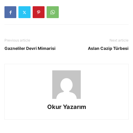
Previous article
Next article
Gazneliler Devri Mimarisi
Aslan Cazip Türbesi
Okur Yazarım