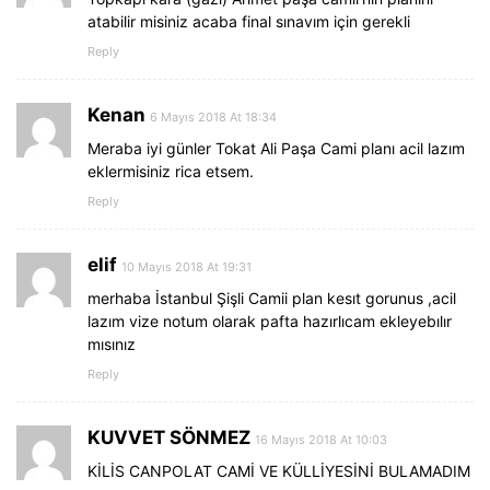
atabilir misiniz acaba final sınavım için gerekli
Reply
Kenan
6 Mayıs 2018 At 18:34
Meraba iyi günler Tokat Ali Paşa Cami planı acil lazım
eklermisiniz rica etsem.
Reply
elif
10 Mayıs 2018 At 19:31
merhaba İstanbul Şişli Camii plan kesıt gorunus ,acil
lazım vize notum olarak pafta hazırlıcam ekleyebılır
mısınız
Reply
KUVVET SÖNMEZ
16 Mayıs 2018 At 10:03
KİLİS CANPOLAT CAMİ VE KÜLLİYESİNİ BULAMADIM