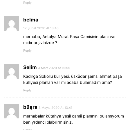
Reply
belma
12 Şubat 2020 At 13:46
merhaba, Antalya Murat Paşa Camisinin planı var
mıdır arşivinizde ?
Reply
Selim
3 Mart 2020 At 15:55
Kadırga Sokollu külliyesi, üsküdar şemsi ahmet paşa
külliyesi planları var mı acaba bulamadım ama?
Reply
büşra
3 Mayıs 2020 At 13:41
merhabalar kütahya yeşil camii planınını bulamıyorum
ban yrdımcı olabılırmisiniz.