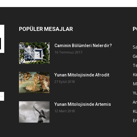
POPÜLER MESAJLAR
P
Caminin Bölümleri Nelerdir?
Sa
16 Temmuz 2017
G
Te
Ki
Yunan Mitolojisinde Afrodit
27 Eylül 2018
Mi
Yu
An
Yunan Mitolojisinde Artemis
K
12 Mart 2018
E