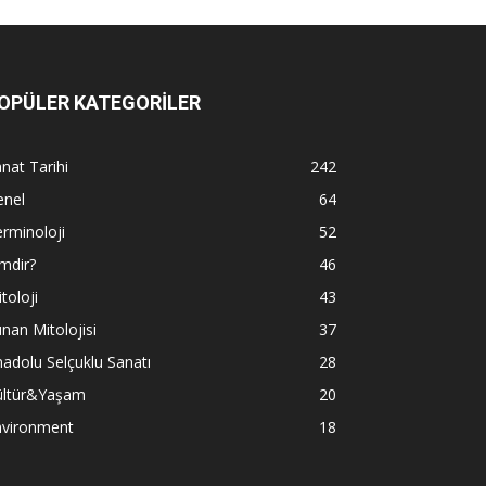
OPÜLER KATEGORİLER
nat Tarihi
242
enel
64
rminoloji
52
mdir?
46
toloji
43
nan Mitolojisi
37
adolu Selçuklu Sanatı
28
ültür&Yaşam
20
nvironment
18