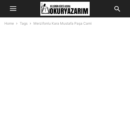
Home
Tags
Merzifonlu Kara Mustafa Paşa Cami