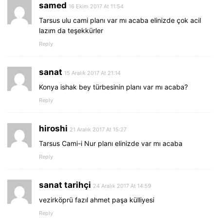
samed
16 Ekim 2017 At 11:54
Tarsus ulu cami planı var mı acaba elinizde çok acil
lazım da teşekkürler
Reply
sanat
15 Aralık 2017 At 21:14
Konya ishak bey türbesinin planı var mı acaba?
Reply
hiroshi
21 Aralık 2017 At 15:27
Tarsus Cami-i Nur planı elinizde var mı acaba
Reply
sanat tarihçi
24 Aralık 2017 At 14:59
vezirköprü fazıl ahmet paşa külliyesi
Reply