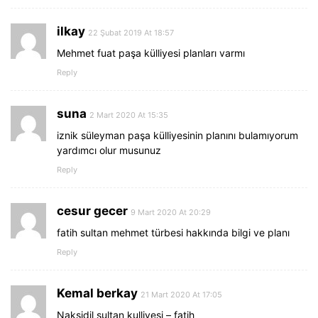
ilkay
22 Şubat 2019 At 18:57
Mehmet fuat paşa külliyesi planları varmı
Reply
suna
2 Mart 2020 At 15:35
iznik süleyman paşa külliyesinin planını bulamıyorum
yardımcı olur musunuz
Reply
cesur gecer
9 Mart 2020 At 20:29
fatih sultan mehmet türbesi hakkında bilgi ve planı
Reply
Kemal berkay
21 Mart 2020 At 17:05
Naksidil sultan kulliyesi – fatih