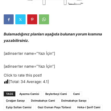
Bulamadığınız planları aşağıda bulunan yorum kısmına
yazabilirsiniz.
[adinserter name=”Yazı İçin”]
[adinserter name=”Yazı İçin”]
Click to rate this post!
[Total:
34
Average:
4.1
]
TAGS
Ayazma Camisi
Beylerbeyi Cami
Cami
Çırağan Sarayı
Dolmabahçe Cami
Dolmabahçe Sarayı
Eyüp Sultan Camisi
Gazi Osman Paşa Türbesi
Hırka-i Şerif Cami