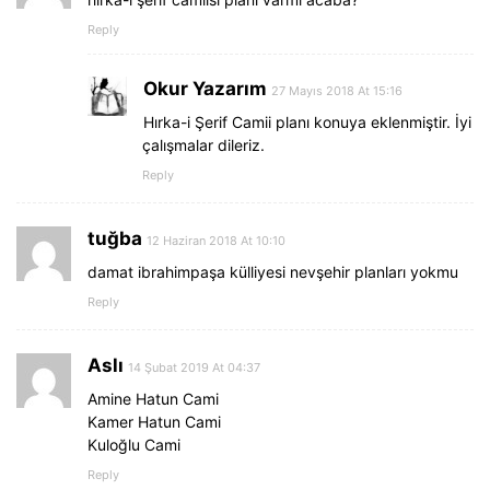
Reply
Okur Yazarım
27 Mayıs 2018 At 15:16
Hırka-i Şerif Camii planı konuya eklenmiştir. İyi
çalışmalar dileriz.
Reply
tuğba
12 Haziran 2018 At 10:10
damat ibrahimpaşa külliyesi nevşehir planları yokmu
Reply
Aslı
14 Şubat 2019 At 04:37
Amine Hatun Cami
Kamer Hatun Cami
Kuloğlu Cami
Reply