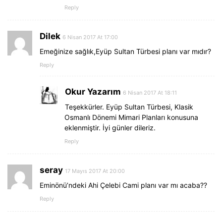
Reply
Dilek
6 Nisan 2017 At 17:00
Emeğinize sağlık,Eyüp Sultan Türbesi planı var mıdır?
Reply
Okur Yazarım
6 Nisan 2017 At 18:11
Teşekkürler. Eyüp Sultan Türbesi, Klasik
Osmanlı Dönemi Mimari Planları konusuna
eklenmiştir. İyi günler dileriz.
Reply
seray
17 Mayıs 2017 At 20:00
Eminönü’ndeki Ahi Çelebi Cami planı var mı acaba??
Reply