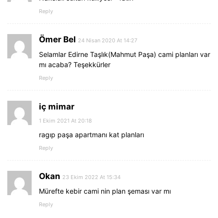
Reply
Ömer Bel
24 Nisan 2020 At 14:27
Selamlar Edirne Taşlık(Mahmut Paşa) cami planları var
mı acaba? Teşekkürler
Reply
iç mimar
1 Ekim 2021 At 20:18
ragıp paşa apartmanı kat planları
Reply
Okan
23 Ekim 2022 At 15:34
Mürefte kebir cami nin plan şeması var mı
Reply