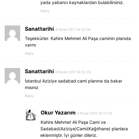
yada yabancı kaynaklardan bulabilirsiniz.
Reply
Sanattarihi
4 Nisan 2017 At 02:30
Teşekkürler. Kahire Mehmet Ali Paşa caminin planıda
varmı
Reply
Sanattarihi
4 Nisan 2017 At 02:33
İstanbul Aziziye sadabad cami planına da bakar
mısınız
Reply
Okur Yazarım
4 Nisan 2017 At 12:33
Kahire Mehmet Ali Paşa Cami ve
Sadabad(Aziziye)Cami(Kağıthane) planlara
eklenmiştir. İyi günler dileriz.