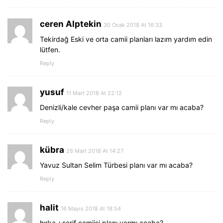
ceren Alptekin
30 Ocak 2018 At 16:33
Tekirdağ Eski ve orta camii planları lazım yardım edin
lütfen.
Reply
yusuf
11 Mart 2018 At 22:12
Denizli/kale cevher paşa camii planı var mı acaba?
Reply
kübra
26 Mart 2018 At 14:27
Yavuz Sultan Selim Türbesi planı var mı acaba?
Reply
halit
16 Mayıs 2018 At 18:54
hırka-ı şerif camiisi planı varmı acaba?