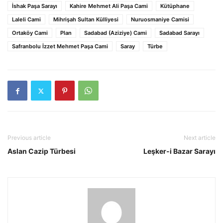
İshak Paşa Sarayı
Kahire Mehmet Ali Paşa Cami
Kütüphane
Laleli Cami
Mihrişah Sultan Külliyesi
Nuruosmaniye Camisi
Ortaköy Cami
Plan
Sadabad (Aziziye) Cami
Sadabad Sarayı
Safranbolu İzzet Mehmet Paşa Cami
Saray
Türbe
Previous article
Next article
Aslan Cazip Türbesi
Leşker-i Bazar Sarayı