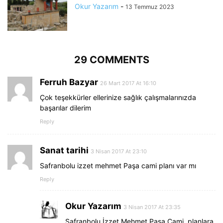
Okur Yazarım
-
13 Temmuz 2023
29 COMMENTS
Ferruh Bazyar
26 Mart 2017 At 16:10
Çok teşekkürler ellerinize sağlık çalışmalarınızda
başarılar dilerim
Reply
Sanat tarihi
3 Nisan 2017 At 23:10
Safranbolu izzet mehmet Paşa cami planı var mı
Reply
Okur Yazarım
3 Nisan 2017 At 23:35
Safranbolu İzzet Mehmet Paşa Cami, planlara