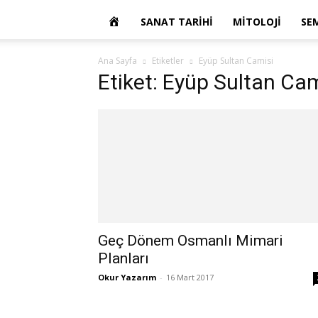
OKUR
SANAT TARIHI
MITOLOJI
SE
YAZARIM
Ana Sayfa
Etiketler
Eyüp Sultan Camisi
Etiket: Eyüp Sultan Cam
Geç Dönem Osmanlı Mimari
Planları
Okur Yazarım
-
16 Mart 2017