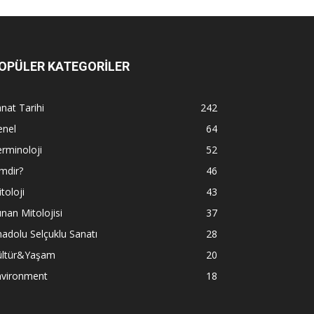
OPÜLER KATEGORİLER
nat Tarihi
242
enel
64
rminoloji
52
mdir?
46
toloji
43
nan Mitolojisi
37
adolu Selçuklu Sanatı
28
ültür&Yaşam
20
nvironment
18