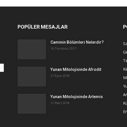
POPÜLER MESAJLAR
P
Caminin Bölümleri Nelerdir?
Sa
16 Temmuz 2017
G
Te
Ki
Yunan Mitolojisinde Afrodit
27 Eylül 2018
Mi
Yu
An
Yunan Mitolojisinde Artemis
K
12 Mart 2018
E