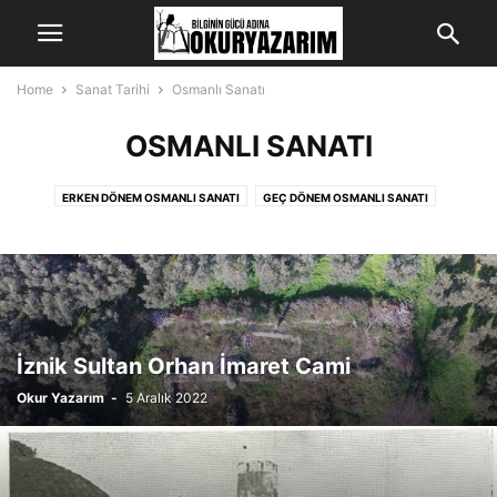
Home
Sanat Tarihi
Osmanlı Sanatı
OSMANLI SANATI
ERKEN DÖNEM OSMANLI SANATI
GEÇ DÖNEM OSMANLI SANATI
KLASIK DÖNEM OSMANLI SANATI
İznik Sultan Orhan İmaret Cami
Okur Yazarım
-
5 Aralık 2022