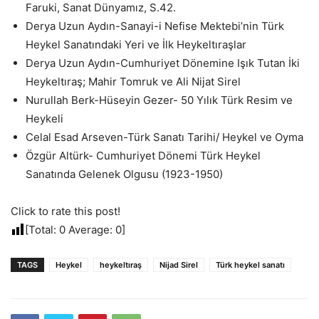
Faruki, Sanat Dünyamız, S.42.
Derya Uzun Aydın-Sanayi-i Nefise Mektebi’nin Türk
Heykel Sanatındaki Yeri ve İlk Heykeltıraşlar
Derya Uzun Aydın-Cumhuriyet Dönemine Işık Tutan İki
Heykeltıraş; Mahir Tomruk ve Ali Nijat Sirel
Nurullah Berk-Hüseyin Gezer- 50 Yılık Türk Resim ve
Heykeli
Celal Esad Arseven-Türk Sanatı Tarihi/ Heykel ve Oyma
Özgür Altürk- Cumhuriyet Dönemi Türk Heykel
Sanatında Gelenek Olgusu (1923-1950)
Click to rate this post!
[Total:
0
Average:
0
]
TAGS
Heykel
heykeltıraş
Nijad Sirel
Türk heykel sanatı