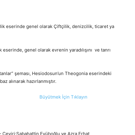
lik eserinde genel olarak Çiftçilik, denizcilik, ticaret ya
k eserinde, genel olarak evrenin yaradılışını ve tanrı
Titanlar” şeması, Hesiodosun’un Theogonia eserindeki
 baz alınarak hazırlanmıştır.
– Çeviri:Sabahattin Eyüboğlu ve Azra Erhat