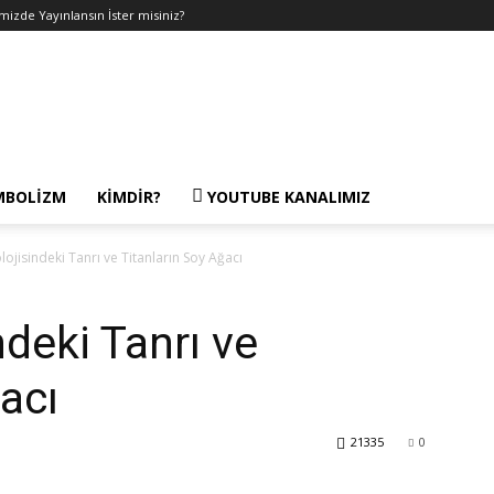
emizde Yayınlansın İster misiniz?
MBOLIZM
KIMDIR?
YOUTUBE KANALIMIZ
ojisindeki Tanrı ve Titanların Soy Ağacı
deki Tanrı ve
acı
21335
0