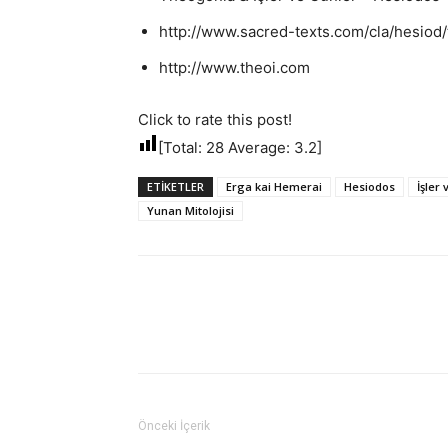
http://www.sacred-texts.com/cla/hesiod
http://www.theoi.com
Click to rate this post!
[Total:
28
Average:
3.2
]
ETIKETLER
Erga kai Hemerai
Hesiodos
İşler
Yunan Mitolojisi
Önceki İçerik