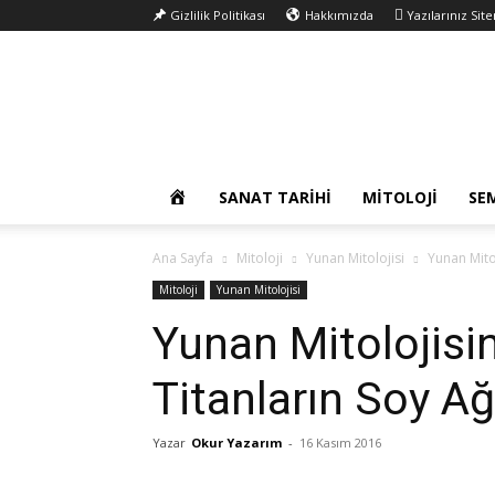
Gizlilik Politikası
Hakkımızda
Yazılarınız Sit
Okur
Yazarım
OKUR
SANAT TARIHI
MITOLOJI
SE
YAZARIM
Ana Sayfa
Mitoloji
Yunan Mitolojisi
Yunan Mitol
Mitoloji
Yunan Mitolojisi
Yunan Mitolojisin
Titanların Soy Ağ
Yazar
Okur Yazarım
-
16 Kasım 2016