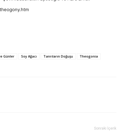
/theogony.htm
 ve Günler
Soy Ağacı
Tanrıların Doğuşu
Theogonia
Sonraki İçerik