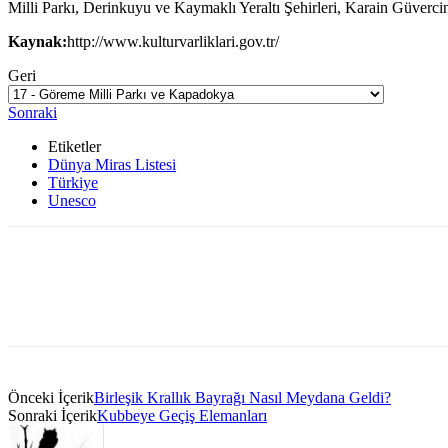
Milli Parkı, Derinkuyu ve Kaymaklı Yeraltı Şehirleri, Karain Güvercinl
Kaynak:
http://www.kulturvarliklari.gov.tr/
Geri
Sonraki
Etiketler
Dünya Miras Listesi
Türkiye
Unesco
Önceki İçerik
Birleşik Krallık Bayrağı Nasıl Meydana Geldi?
Sonraki İçerik
Kubbeye Geçiş Elemanları