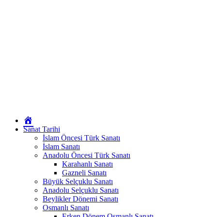
Okur
Yazarım
Sanat Tarihi
İslam Öncesi Türk Sanatı
İslam Sanatı
Anadolu Öncesi Türk Sanatı
Karahanlı Sanatı
Gazneli Sanatı
Büyük Selçuklu Sanatı
Anadolu Selçuklu Sanatı
Beylikler Dönemi Sanatı
Osmanlı Sanatı
Erken Dönem Osmanlı Sanatı