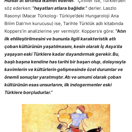
Hunlar at sırtında ikamet ederler.”
Çinliler ise, Türklerden
söz ederken:
“
hayatları atlara bağlıdır.
”
derler. Laszlo
Rasonyi (Macar Türkolog- Türkiye’deki Hungaroloji Ana
Bilim Dalı’nın kurucusu) ise, Tarihte Türklük adlı kitabında
Koppers’in analizlerine yer vermiştir. Koppers’e göre:
“A
tın
ilk ehlileştirilmesini ve bununla ilgili karakteristik atlı
çoban kültürünün yaşatılmasını, kesin olarak İç Asya’da
yaşayan eski Türklere kadar dayandırmak gerekir. Bu,
başlı başına kendine has tarihi bir başarı olup, dolayısıyla
kavimlerin ve kültürlerin gelişmesinde özel durumlar ve
önemli sonuçlar yaratmıştır. Atı ve umumi olarak çoban
kültürünün esas unsurlarını, ilk indogermenler eski
Türklere borçludurlar.”