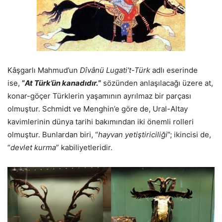
Kâşgarlı Mahmud’un
Dîvânü Lugati’t-Türk
adlı eserinde
ise,
“
At Türk’ün kanadıdır.
”
sözünden anlaşılacağı üzere at,
konar-göçer Türklerin yaşamının ayrılmaz bir parçası
olmuştur. Schmidt ve Menghin’e göre de, Ural-Altay
kavimlerinin dünya tarihi bakımından iki önemli rolleri
olmuştur. Bunlardan biri, “
hayvan yetiştiriciliği
”; ikincisi de,
“
devlet kurma
” kabiliyetleridir.