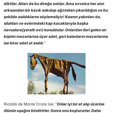
diktiler. Atları da bu direğe astılar. Ama evvelce her atın
arkasından bir kazık sokulup ağzından çıkarıldığını ve bu
şekilde asıldıklarını söylemeliyiz! Kaanın yakınları da,
silahları ve evlerindeki kap kacaklarıyla başka
navuslara(yeraltı evi) konuldular. Onlardan ileri gelen on
kişinin mezarlarına üçer adet, geri kalanların mezarlarına
ise birer adet at asıldı
.”
Ricoldo de Monte Croce ise: “
Onlar iyi bir at alıp üzerine
ölünün uşağını bindirirler. Sonra onu koştururlar. Daha