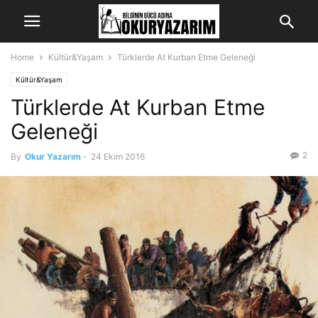
Home
Kültür&Yaşam
Türklerde At Kurban Etme Geleneği
Kültür&Yaşam
Türklerde At Kurban Etme
Geleneği
2
By
Okur Yazarım
-
24 Ekim 2016