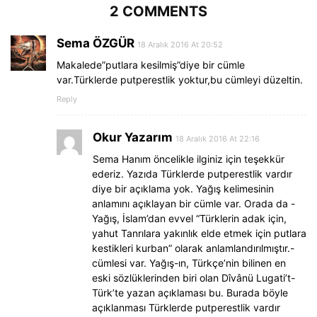
2 COMMENTS
Sema ÖZGÜR
18 Aralık 2016 At 20:52
Makalede”putlara kesilmiş”diye bir cümle
var.Türklerde putperestlik yoktur,bu cümleyi düzeltin.
Reply
Okur Yazarım
18 Aralık 2016 At 22:16
Sema Hanım öncelikle ilginiz için teşekkür
ederiz. Yazıda Türklerde putperestlik vardır
diye bir açıklama yok. Yağış kelimesinin
anlamını açıklayan bir cümle var. Orada da -
Yağış, İslam’dan evvel “Türklerin adak için,
yahut Tanrılara yakınlık elde etmek için putlara
kestikleri kurban” olarak anlamlandırılmıştır.-
cümlesi var. Yağış-ın, Türkçe’nin bilinen en
eski sözlüklerinden biri olan Dîvânü Lugati’t-
Türk’te yazan açıklaması bu. Burada böyle
açıklanması Türklerde putperestlik vardır