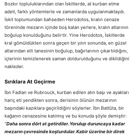
Bozkır topluluklarından olan İskitlerde, at kurban etme
adeti, farklı yöntemlerle ve zamanlarda uygulanmaktaydı.
İskit toplumundan bahseden Herodotos, kralın cenaze
töreninde mezarın içinde boş kalan yerlere, kralın atlarının
boğulup konulduğunu belirtir. Yine Herodotos, İskitlerde
kral gömüldükten sonra geçen bir yılın sonunda, en güzel
atlarından elli tanesinin boğulup, bağırlarının çıkartıldığını,
içlerinin temizlenerek saman doldurulduğunu ve dikildiğini
nakleder.
Sırıklara At Geçirme
İbn Fadlan ve Rubrouck, kurban edilen atın başı ve ayakları
hariç eti yendikten sonra, derisinin ölünün mezarının
başındaki kazıklara geçirildiğini söylerler. İbn Battûta, bir
kağanın cenazesine katılmış ve bu konuda şöyle demiştir:
“
Daha sonra dört at getirdiler. Yorulup duruncaya kadar
mezarın çevresinde koşturdular. Kabir üzerine bir direk