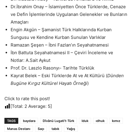
Dr.İbrahim Onay – İslamiyetten Önce Türklerde, Cenaze
ve Defin İşlemlerinde Uygulanan Gelenekler ve Bunların
Amaçları
Engin Akgün – Şamanist Türk Halklarında Kurban
Sungusu ve Kendine Kurban Sunulan Varlıklar
Ramazan Şeşen – İbni Fazlan’ın Seyahatnamesi
İbn Battuta Seyahatnamesi II – Çeviri İnceleme ve
Notlar: A.Sait Aykut
Prof. Dr. Laszlo Rasonyı- Tarihte Türklük
Kayrat Belek – Eski Türklerde At ve At Kültürü (
Dünden
Bugüne Kırgız Kültürel Hayatı Örneği
)
Click to rate this post!
[Total:
2
Average:
5
]
TAGS
baydara
Dîvânü Lugati’t-Türk
Iduk
ıdhuk
kımız
Manas Destanı
Saçı
tabık
Yağış