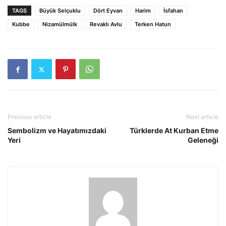
TAGS
Büyük Selçuklu
Dört Eyvan
Harim
İsfahan
Kubbe
Nizamülmülk
Revaklı Avlu
Terken Hatun
Previous article
Next article
Sembolizm ve Hayatımızdaki
Türklerde At Kurban Etme
Yeri
Geleneği