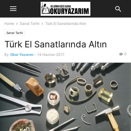
Home
Sanat Tarihi
Türk El Sanatlarında Altın
Sanat Tarihi
Türk El Sanatlarında Altın
0
By
Okur Yazarım
-
14 Haziran 2017