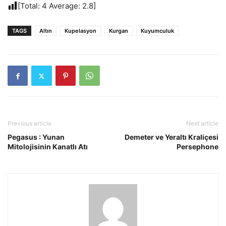
[Total:
4
Average:
2.8
]
TAGS
Altın
Kupelasyon
Kurgan
Kuyumculuk
Previous article
Next article
Pegasus : Yunan
Demeter ve Yeraltı Kraliçesi
Mitolojisinin Kanatlı Atı
Persephone