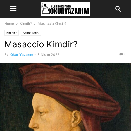
Home
Kimdir?
Masaccio Kimdir?
Kimdir?
Sanat Tarihi
Masaccio Kimdir?
0
By
Okur Yazarım
-
3 Nisan 2022