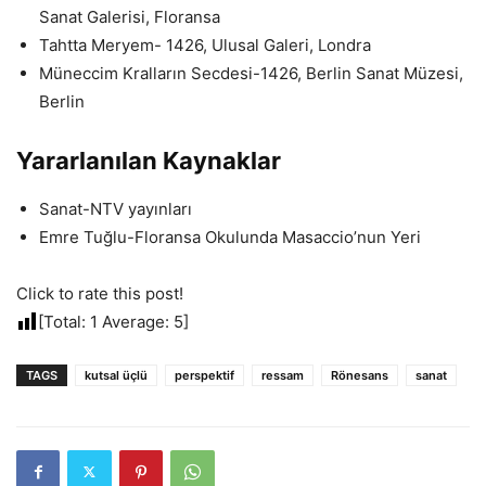
Sanat Galerisi, Floransa
Tahtta Meryem- 1426, Ulusal Galeri, Londra
Müneccim Kralların Secdesi-1426, Berlin Sanat Müzesi,
Berlin
Yararlanılan Kaynaklar
Sanat-NTV yayınları
Emre Tuğlu-Floransa Okulunda Masaccio’nun Yeri
Click to rate this post!
[Total:
1
Average:
5
]
TAGS
kutsal üçlü
perspektif
ressam
Rönesans
sanat