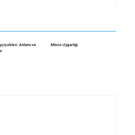
çiçekleri: Anlamı ve
Minos Uygarlığı
ar