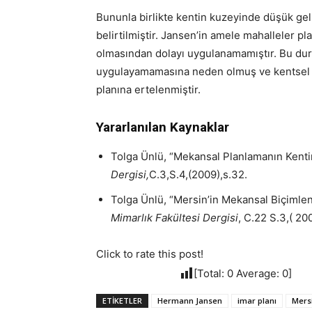
Bununla birlikte kentin kuzeyinde düşük gelir
belirtilmiştir. Jansen’in amele mahalleler p
olmasından dolayı uygulanamamıştır. Bu duru
uygulayamamasına neden olmuş ve kentsel 
planına ertelenmiştir.
Yararlanılan Kaynaklar
Tolga Ünlü, “Mekansal Planlamanın Kenti
Dergisi,
C.3,S.4,(2009),s.32.
Tolga Ünlü, “Mersin’in Mekansal Biçimle
Mimarlık Fakültesi Dergisi
, C.22 S.3,( 200
Click to rate this post!
[Total:
0
Average:
0
]
ETIKETLER
Hermann Jansen
imar planı
Mers