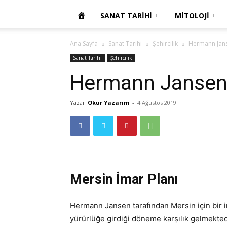
OKUR
SANAT TARIHI
MITOLOJI
YAZARIM
Ana Sayfa
Sanat Tarihi
Şehircilik
Hermann Jans
Sanat Tarihi
Şehircilik
Hermann Jansen’
Yazar
Okur Yazarım
-
4 Ağustos 2019
Mersin İmar Planı
Hermann Jansen tarafından Mersin için bir i
yürürlüğe girdiği döneme karșılık gelmekt