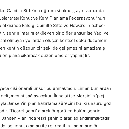
lan Camillo Sitte’nin öğrencisi olmuş, aynı zamanda
luslararası Konut ve Kent Planlama Federasyonu”nun
le etkisinde kaldığı Camillo Sitte ve Howard’ın bahçe-
r. şehrin imarını etkileyen bir diğer unsur ise Yapı ve
sal olmayan yollardan oluşan kentsel doku düzenidir.
en kentin düzgün bir şekilde gelişmesini amaçlamış
nu ön plana çıkaracak düzenlemeler yapmıştır.
leyecek iki önemli unsur bulunmaktadır. Liman bunlardan
k gelişmesini sağlayacaktır. İkincisi ise Mersin’in ‘plaj
sıyla Jansen’in plan hazırlama sürecini bu iki unsuru göz
ır. ‘Ticaret şehri’ olarak öngörülen bölüm şehrin
Jansen Planı’nda ‘eski şehir’ olarak adlandırılmaktadır.
a ise konut alanları ile rekreatif kullanımların ön