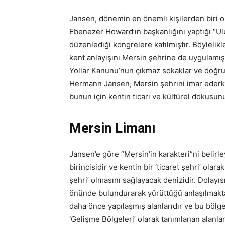
Jansen, dönemin en önemli kişilerden biri o
Ebenezer Howard’ın başkanlığını yaptığı “U
düzenlediği kongrelere katılmıştır. Böylelik
kent anlayışını Mersin şehrine de uygulamıştı
Yollar Kanunu’nun çıkmaz sokaklar ve doğru
Hermann Jansen, Mersin şehrini imar ederk
bunun için kentin ticari ve kültürel dokusu
Mersin Limanı
Jansen’e göre “Mersin’in karakteri”ni belir
birincisidir ve kentin bir ‘ticaret şehri’ olara
şehri’ olmasını sağlayacak denizidir. Dolayı
önünde bulundurarak yürüttüğü anlaşılmaktad
daha önce yapılaşmış alanlarıdır ve bu bölge 
‘Gelişme Bölgeleri’ olarak tanımlanan alanlard