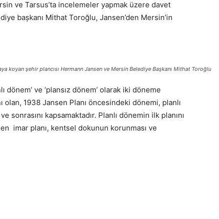
rsin ve Tarsus’ta incelemeler yapmak üzere davet
iye bașkanı Mithat Toroğlu, Jansen’den Mersin’in
taya koyan şehir plancısı Hermann Jansen ve Mersin Belediye Başkanı Mithat Toroğlu
anlı dönem’ ve ‘plansız dönem’ olarak iki döneme
nı olan, 1938 Jansen Planı öncesindeki dönemi, planlı
e sonrasını kapsamaktadır. Planlı dönemin ilk planını
en imar planı, kentsel dokunun korunması ve