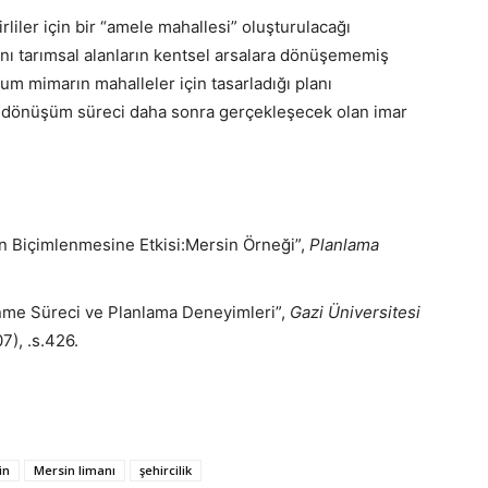
liler için bir “amele mahallesi” oluşturulacağı
lanı tarımsal alanların kentsel arsalara dönüşememiş
m mimarın mahalleler için tasarladığı planı
dönüşüm süreci daha sonra gerçekleşecek olan imar
n Biçimlenmesine Etkisi:Mersin Örneği”,
Planlama
nme Süreci ve Planlama Deneyimleri”,
Gazi Üniversitesi
7), .s.426.
in
Mersin limanı
şehircilik