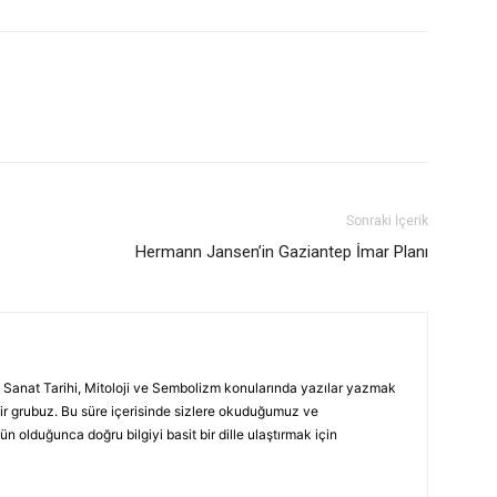
Sonraki İçerik
Hermann Jansen’in Gaziantep İmar Planı
 Sanat Tarihi, Mitoloji ve Sembolizm konularında yazılar yazmak
ir grubuz. Bu süre içerisinde sizlere okuduğumuz ve
 olduğunca doğru bilgiyi basit bir dille ulaştırmak için