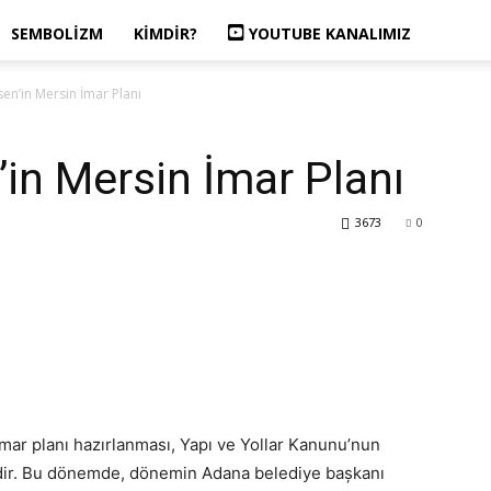
SEMBOLIZM
KIMDIR?
YOUTUBE KANALIMIZ
en’in Mersin İmar Planı
in Mersin İmar Planı
3673
0
mar planı hazırlanması, Yapı ve Yollar Kanunu’nun
edir. Bu dönemde, dönemin Adana belediye bașkanı