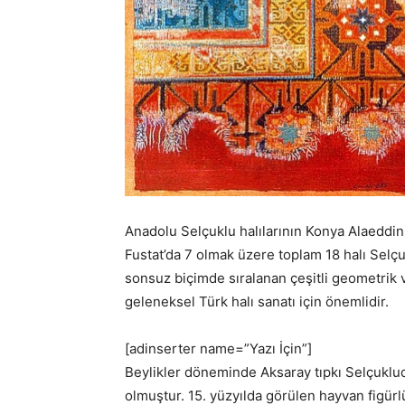
Anadolu Selçuklu halılarının Konya Alaeddi
Fustat’da 7 olmak üzere toplam 18 halı Selç
sonsuz biçimde sıralanan çeşitli geometrik ve s
geleneksel Türk halı sanatı için önemlidir.
[adinserter name=”Yazı İçin”]
Beylikler döneminde Aksaray tıpkı Selçuklud
olmuştur. 15. yüzyılda görülen hayvan figürlü 