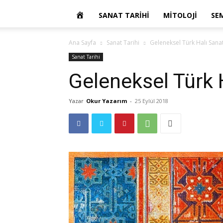
OKUR
SANAT TARIHI
MITOLOJI
SE
YAZARIM
Ana Sayfa
Sanat Tarihi
Geleneksel Türk Halı Sanat
Sanat Tarihi
Geleneksel Türk 
Yazar
Okur Yazarım
-
25 Eylül 2018