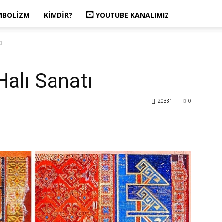
MBOLIZM
KIMDIR?
YOUTUBE KANALIMIZ
ı
Halı Sanatı
20381
0