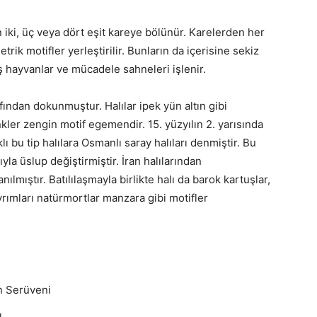
ki, üç veya dört eşit kareye bölünür. Karelerden her
k motifler yerleştirilir. Bunların da içerisine sekiz
miş hayvanlar ve mücadele sahneleri işlenir.
rafından dokunmuştur. Halılar ipek yün altın gibi
kler zengin motif egemendir. 15. yüzyılın 2. yarısında
ı bu tip halılara Osmanlı saray halıları denmiştir. Bu
yla üslup değiştirmiştir. İran halılarından
mıştır. Batılılaşmayla birlikte halı da barok kartuşlar,
ıvrımları natürmortlar manzara gibi motifler
n Serüveni
ı