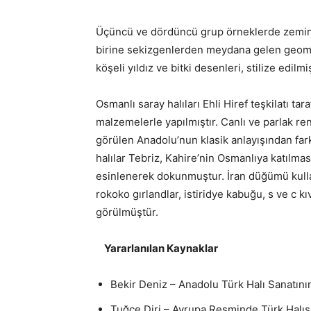
Üçüncü ve dördüncü grup örneklerde zemin i
birine sekizgenlerden meydana gelen geometri
köşeli yıldız ve bitki desenleri, stilize edil
Osmanlı saray halıları Ehli Hiref teşkilatı ta
malzemelerle yapılmıştır. Canlı ve parlak ren
görülen Anadolu’nun klasik anlayışından farkl
halılar Tebriz, Kahire’nin Osmanlıya katılması
esinlenerek dokunmuştur. İran düğümü kullanıl
rokoko gırlandlar, istiridye kabuğu, s ve c k
görülmüştür.
Yararlanılan Kaynaklar
Bekir Deniz – Anadolu Türk Halı Sanatını
Tuğçe Diri – Avrupa Resminde Türk Halıs