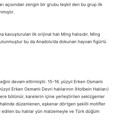
rı açısından zengin bir grubu teşkil den bu grup ilk
nmıştır.
a kavuşturulan ilk orijinal halı Ming halısıdır. Ming
e bulunmuştur bu da Anadolu’da dokunan hayvan figürlü
neğini devam ettirmiştir. 15-16. yüzyıl Erken Osmanlı
 yüzyıl Erken Osmanlı Devri halılarının (Holbein Halıları)
ere bölünür, karelerin içine yerleştirilen sekizgenler
 halinde düzenlenen, eşkenar dörtgen şekilli motifler
ul edilen bu halılar yün malzemeyle ve Türk düğüm