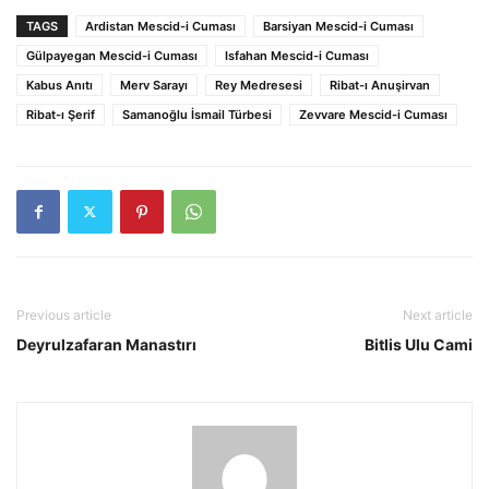
TAGS
Ardistan Mescid-i Cuması
Barsiyan Mescid-i Cuması
Gülpayegan Mescid-i Cuması
Isfahan Mescid-i Cuması
Kabus Anıtı
Merv Sarayı
Rey Medresesi
Ribat-ı Anuşirvan
Ribat-ı Şerif
Samanoğlu İsmail Türbesi
Zevvare Mescid-i Cuması
Previous article
Next article
Deyrulzafaran Manastırı
Bitlis Ulu Cami