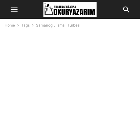
Home
Tags
Samanoğlu İsmail Türbesi