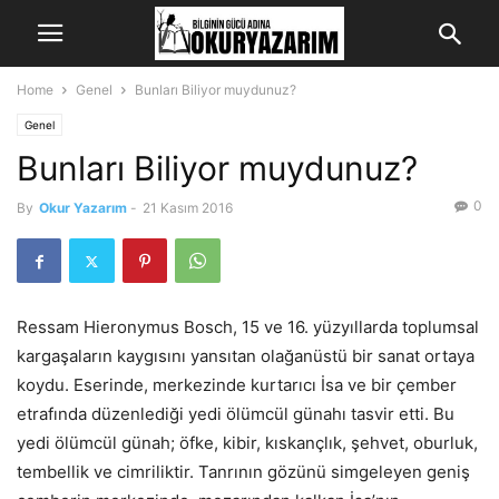
Home
Genel
Bunları Biliyor muydunuz?
Genel
Bunları Biliyor muydunuz?
0
By
Okur Yazarım
-
21 Kasım 2016
Ressam Hieronymus Bosch, 15 ve 16. yüzyıllarda toplumsal
kargaşaların kaygısını yansıtan olağanüstü bir sanat ortaya
koydu. Eserinde, merkezinde kurtarıcı İsa ve bir çember
etrafında düzenlediği yedi ölümcül günahı tasvir etti. Bu
yedi ölümcül günah; öfke, kibir, kıskançlık, şehvet, oburluk,
tembellik ve cimriliktir. Tanrının gözünü simgeleyen geniş