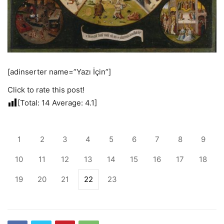
[adinserter name=”Yazı İçin”]
Click to rate this post!
[Total:
14
Average:
4.1
]
1
2
3
4
5
6
7
8
9
10
11
12
13
14
15
16
17
18
19
20
21
22
23