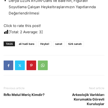
Derya UZUN AYDIN-Dans ve Bale’nin, Figüratif
Soyutlama Çalışan Heykeltıraşlarımızın Yapıtlarında
Değerlendirilmesi
Click to rate this post!
[Total:
2
Average:
3
]
TAGS
ali hadi bara
Heykel
sanat
türk sanatı
Previous article
Next article
Rıfkı Melul Meriç Kimdir?
Arkeolojik Varlıkları
Korumakla Görevli
Kuruluşlar