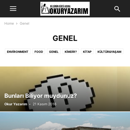
Home
Genel
GENEL
ENVIRONMENT
FOOD
GENEL
KIMDIR?
KITAP
KÜLTÜR&YAŞAM
MITOLOJI
SANAT TARIHI
SEMBOLIZM
Bunları Biliyor muydunuz?
Okur Yazarım
-
21 Kasım 2016