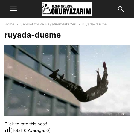
Home
Sembolizm ve Hayatımızdaki Yeri
ruyada-dusme
ruyada-dusme
Click to rate this post!
[Total:
0
Average:
0
]