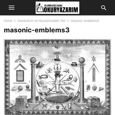
Home
Sembolizm ve Hayatımızdaki Yeri
masonic-emblems3
masonic-emblems3