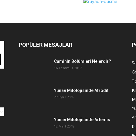
POPÜLER MESAJLAR
P
Caminin Bölümleri Nelerdir?
Sa
16 Temmuz 2017
G
Te
Ki
Yunan Mitolojisinde Afrodit
27 Eylül 2018
Mi
Yu
An
Yunan Mitolojisinde Artemis
K
12 Mart 2018
E