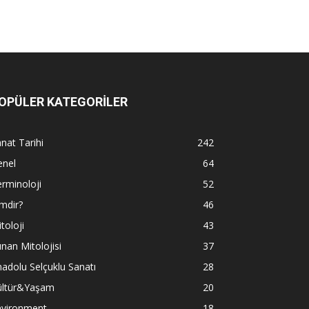
OPÜLER KATEGORİLER
nat Tarihi
242
enel
64
rminoloji
52
mdir?
46
toloji
43
nan Mitolojisi
37
adolu Selçuklu Sanatı
28
ültür&Yaşam
20
nvironment
18