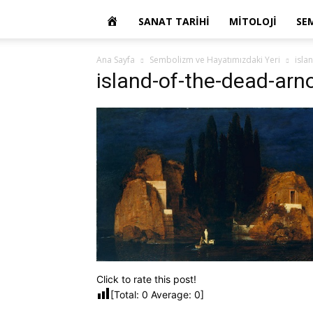
OKUR
SANAT TARIHI
MITOLOJI
SE
YAZARIM
Ana Sayfa
Sembolizm ve Hayatımızdaki Yeri
isla
island-of-the-dead-arn
Click to rate this post!
[Total:
0
Average:
0
]