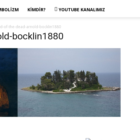
MBOLIZM
KIMDIR?
YOUTUBE KANALIMIZ
nd-of-the-dead-arnold-bocklin1880
old-bocklin1880