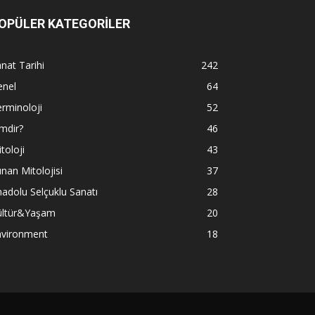
OPÜLER KATEGORİLER
nat Tarihi
242
enel
64
rminoloji
52
mdir?
46
toloji
43
nan Mitolojisi
37
adolu Selçuklu Sanatı
28
ültür&Yaşam
20
nvironment
18