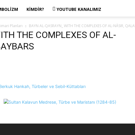
MBOLIZM
KIMDIR?
YOUTUBE KANALIMIZ
mari Planları
BAYN AL-QASRAYN_ WITH THE COMPLEXES OF AL-NĀSIR, QAL
ITH THE COMPLEXES OF AL-
BAYBARS