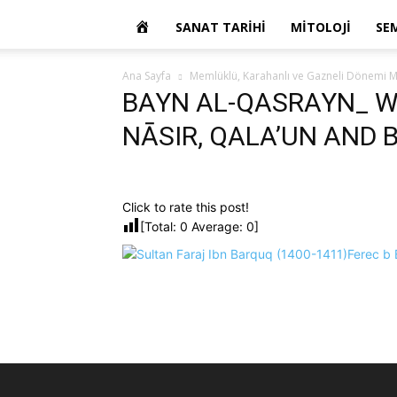
OKUR
SANAT TARIHI
MITOLOJI
SE
YAZARIM
Ana Sayfa
Memlüklü, Karahanlı ve Gazneli Dönemi Mi
BAYN AL-QASRAYN_ W
NĀSIR, QALA’UN AND 
Click to rate this post!
[Total:
0
Average:
0
]