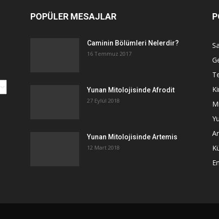
POPÜLER MESAJLAR
P
Caminin Bölümleri Nelerdir?
Sa
16 Temmuz 2017
G
Te
Ki
Yunan Mitolojisinde Afrodit
27 Eylül 2018
Mi
Yu
An
Yunan Mitolojisinde Artemis
K
12 Mart 2018
E