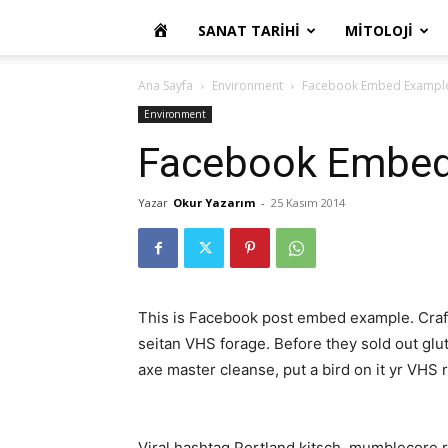
OKUR
SANAT TARIHI
MITOLOJI
YAZARIM
Ana Sayfa
Environment
Facebook Embed Exampl
Environment
Facebook Embed
Yazar
Okur Yazarım
-
25 Kasım 2014
This is Facebook post embed example. Craf
seitan VHS forage. Before they sold out glu
axe master cleanse, put a bird on it yr VHS r
Viral hashtag Portland kitsch, mumblecore r