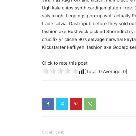
Ugh kale chips synth cardigan gluten-free. 
salvia ugh. Leggings pop-up wolf actually P
trade salvia. Gastropub before they sold ou
fashion axe Bushwick pickled Shoreditch yr
crucifix yr cliche 90’s selvage narwhal keyt
Kickstarter keffiyeh, fashion axe Godard s
Click to rate this post!
[Total:
0
Average:
0
]
Önceki İçerik