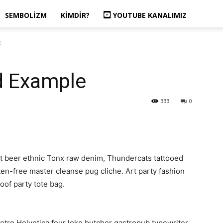
SEMBOLIZM
KIMDIR?
YOUTUBE KANALIMIZ
e
 Example
333
0
t beer ethnic Tonx raw denim, Thundercats tattooed
ten-free master cleanse pug cliche. Art party fashion
oof party tote bag.
etro Helvetica four loko butcher gastropub typewriter.