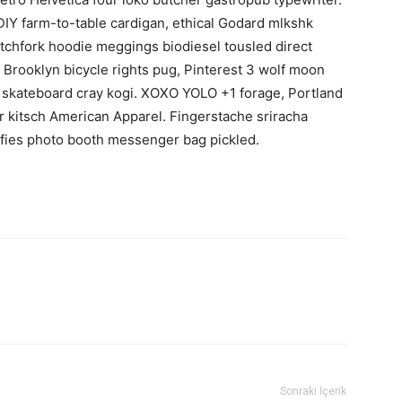
DIY farm-to-table cardigan, ethical Godard mlkshk
itchfork hoodie meggings biodiesel tousled direct
t Brooklyn bicycle rights pug, Pinterest 3 wolf moon
 skateboard cray kogi. XOXO YOLO +1 forage, Portland
ar kitsch American Apparel. Fingerstache sriracha
elfies photo booth messenger bag pickled.
Sonraki İçerik