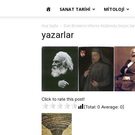
OKUR
SANAT TARIHI
MITOLOJI
YAZARIM
Ana Sayfa
Dan Brown’ın Inferno Kitabında Geçen San
yazarlar
Click to rate this post!
[Total:
0
Average:
0
]