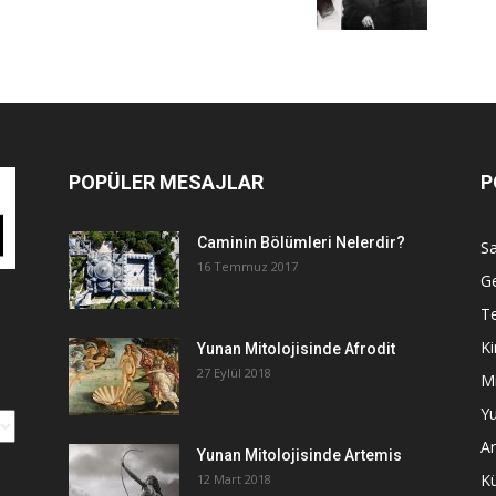
POPÜLER MESAJLAR
P
Caminin Bölümleri Nelerdir?
Sa
16 Temmuz 2017
G
Te
Ki
Yunan Mitolojisinde Afrodit
27 Eylül 2018
Mi
Yu
An
Yunan Mitolojisinde Artemis
K
12 Mart 2018