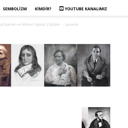
SEMBOLIZM
KIMDIR?
YOUTUBE KANALIMIZ
at Eserleri ve Mimari Yapılar-2.Bölüm
yazarlar