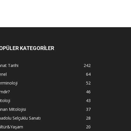
OPÜLER KATEGORİLER
nat Tarihi
242
enel
64
rminoloji
52
mdir?
46
toloji
43
nan Mitolojisi
37
adolu Selçuklu Sanatı
28
ültür&Yaşam
20