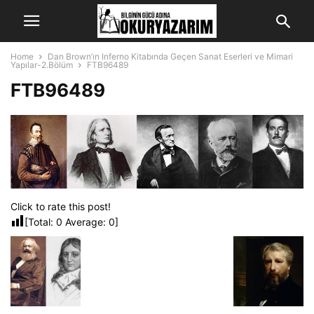
Home
Dan Brown’ın Inferno Kitabında Geçen Sanat Eserleri ve Mimari
Yapılar-2.Bölüm
FTB96489
FTB96489
Click to rate this post!
[Total:
0
Average:
0
]