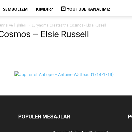
SEMBOLIZM
KIMDIR?
YOUTUBE KANALIMIZ
ısı ve İlişkileri
Eurynome Creates the Cosmos - Elsie Russell
Cosmos – Elsie Russell
POPÜLER MESAJLAR
P