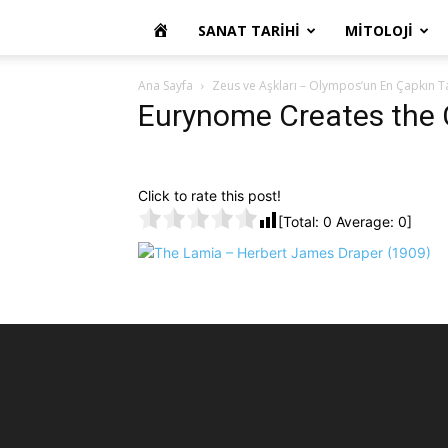
OKUR
SANAT TARIHI
MITOLOJI
YAZARIM
Ana Sayfa
Zeus ve Aşkları – Olympos’un En Çapkın Tanr
Eurynome Creates the 
Click to rate this post!
[Total:
0
Average:
0
]