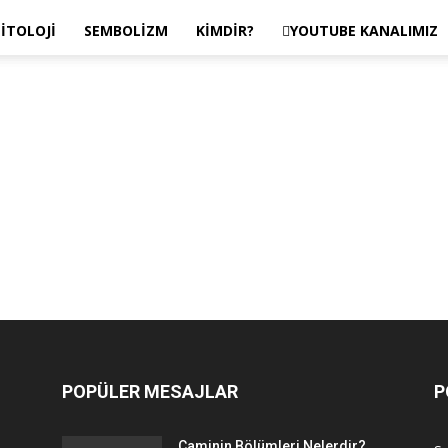
ITOLOJI
SEMBOLIZM
KIMDIR?
YOUTUBE KANALIMIZ
POPÜLER MESAJLAR
P
Caminin Bölümleri Nelerdir?