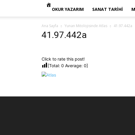
OKUR YAZARIM
SANAT TARIHI
M
Ana Sayfa
Yunan Mitolojisinde Atlas
41.97.442a
41.97.442a
Click to rate this post!
[Total:
0
Average:
0
]