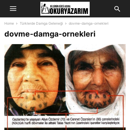
Home
Türklerde Damga Geleneği
dovme-damga-ornekleri
dovme-damga-ornekleri