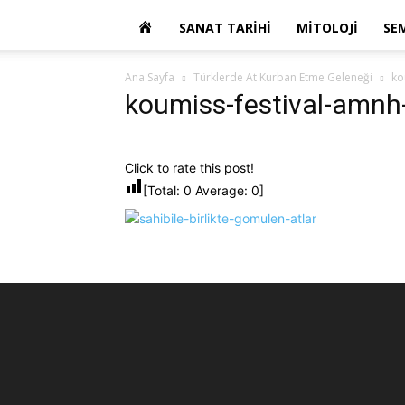
OKUR
SANAT TARIHI
MITOLOJI
SE
YAZARIM
Ana Sayfa
Türklerde At Kurban Etme Geleneği
ko
koumiss-festival-amnh-
Click to rate this post!
[Total:
0
Average:
0
]