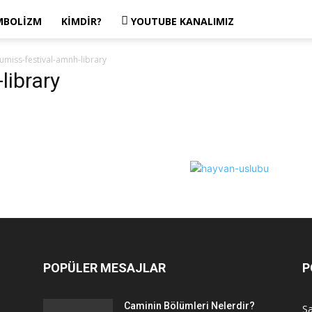
MBOLIZM
KIMDIR?
YOUTUBE KANALIMIZ
umiss-festival-amnh-library
library
POPÜLER MESAJLAR
P
Caminin Bölümleri Nelerdir?
Sa