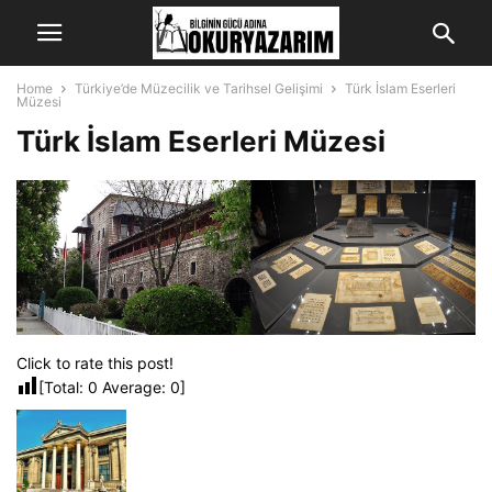
Home
Türkiye’de Müzecilik ve Tarihsel Gelişimi
Türk İslam Eserleri
Müzesi
Türk İslam Eserleri Müzesi
Click to rate this post!
[Total:
0
Average:
0
]