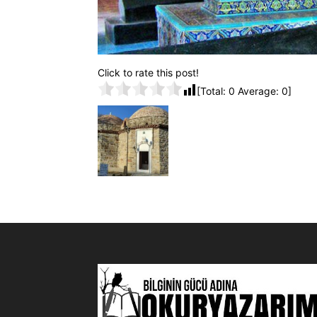
Click to rate this post!
[Total:
0
Average:
0
]