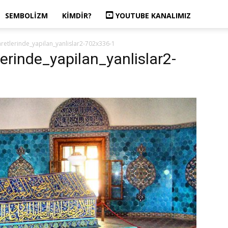
SEMBOLIZM
KIMDIR?
YOUTUBE KANALIMIZ
aretlerinde_yapilan_yanlislar2-702x336-1
erinde_yapilan_yanlislar2-