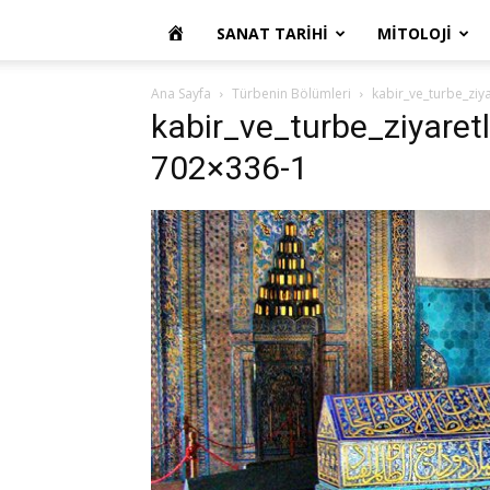
OKUR
SANAT TARIHI
MITOLOJI
YAZARIM
Ana Sayfa
Türbenin Bölümleri
kabir_ve_turbe_ziy
kabir_ve_turbe_ziyaretl
702×336-1