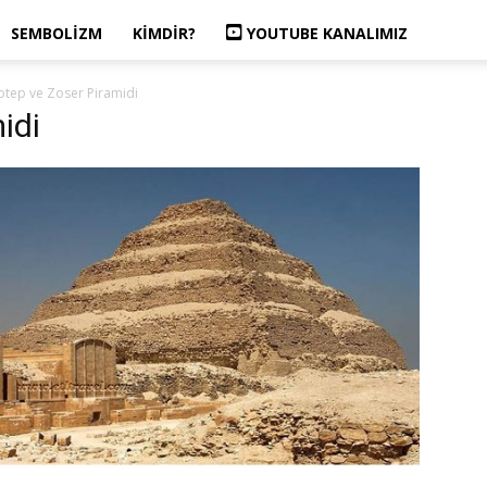
SEMBOLIZM
KIMDIR?
YOUTUBE KANALIMIZ
otep ve Zoser Piramidi
idi