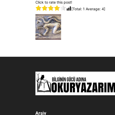
Click to rate this post!
[Total:
1
Average:
4
]
Arşiv