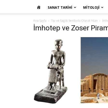
OKUR
SANAT TARIHI
MITOLOJI
YAZARIM
Ana Sayfa
Tıp ve Sağlık Sembolü Olarak Yılan
İmh
İmhotep ve Zoser Piram