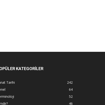
OPÜLER KATEGORİLER
nat Tarihi
242
enel
64
rminoloji
52
mdir?
46