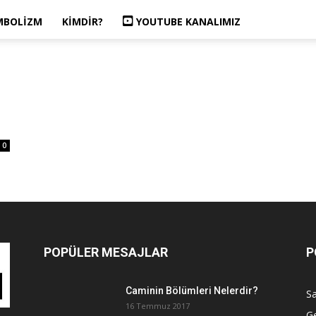
MBOLIZM
KIMDIR?
YOUTUBE KANALIMIZ
0
POPÜLER MESAJLAR
P
Caminin Bölümleri Nelerdir?
Sa
16 Temmuz 2017
G