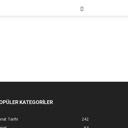
OPÜLER KATEGORİLER
nat Tarihi
242
enel
64