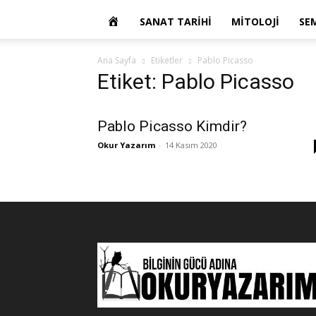
OKUR
SANAT TARIHI
MITOLOJI
SE
YAZARIM
Ana Sayfa
Etiketler
Pablo Picasso
Etiket: Pablo Picasso
Pablo Picasso Kimdir?
Okur Yazarım
-
14 Kasım 2020