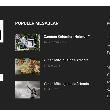
POPÜLER MESAJLAR
P
Caminin Bölümleri Nelerdir?
Sa
16 Temmuz 2017
G
Te
Ki
Yunan Mitolojisinde Afrodit
27 Eylül 2018
Mi
Yu
An
Yunan Mitolojisinde Artemis
K
12 Mart 2018
E