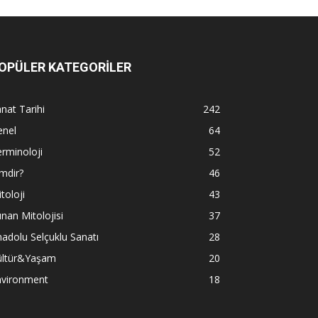
OPÜLER KATEGORİLER
nat Tarihi
242
enel
64
rminoloji
52
mdir?
46
toloji
43
nan Mitolojisi
37
adolu Selçuklu Sanatı
28
ültür&Yaşam
20
nvironment
18