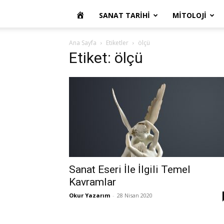
OKUR
SANAT TARIHI
MITOLOJI
YAZARIM
Ana Sayfa
Etiketler
ölçü
Etiket: ölçü
Sanat Eseri İle İlgili Temel
Kavramlar
Okur Yazarım
-
28 Nisan 2020