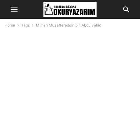
Home
Tags
Mimarı Muzaffereddin bin Abdülvahid