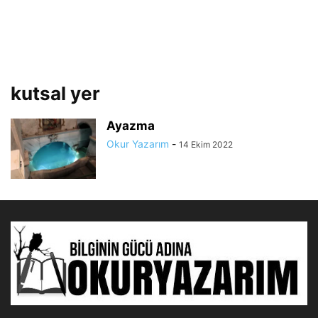
kutsal yer
Ayazma
Okur Yazarım
-
14 Ekim 2022