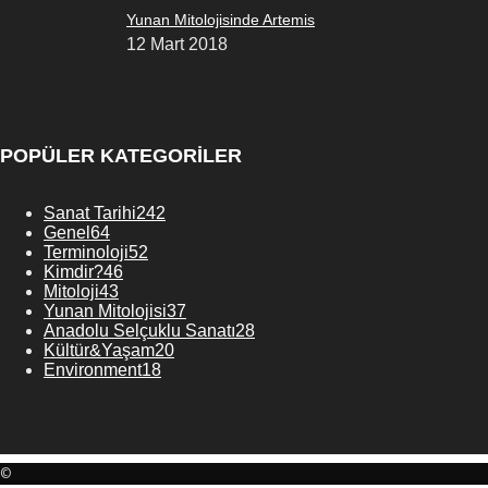
Yunan Mitolojisinde Artemis
12 Mart 2018
POPÜLER KATEGORİLER
Sanat Tarihi
242
Genel
64
Terminoloji
52
Kimdir?
46
Mitoloji
43
Yunan Mitolojisi
37
Anadolu Selçuklu Sanatı
28
Kültür&Yaşam
20
Environment
18
©