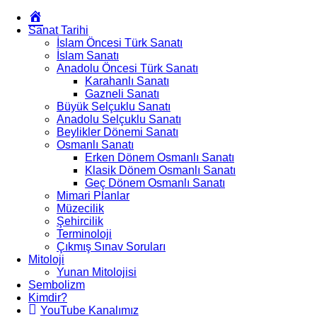
Okur
Yazarım
Sanat Tarihi
İslam Öncesi Türk Sanatı
İslam Sanatı
Anadolu Öncesi Türk Sanatı
Karahanlı Sanatı
Gazneli Sanatı
Büyük Selçuklu Sanatı
Anadolu Selçuklu Sanatı
Beylikler Dönemi Sanatı
Osmanlı Sanatı
Erken Dönem Osmanlı Sanatı
Klasik Dönem Osmanlı Sanatı
Geç Dönem Osmanlı Sanatı
Mimari Planlar
Müzecilik
Şehircilik
Terminoloji
Çıkmış Sınav Soruları
Mitoloji
Yunan Mitolojisi
Sembolizm
Kimdir?
YouTube Kanalımız